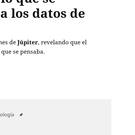
a los datos de
nes de
Júpiter
, revelando que el
 que se pensaba.
Júpiter es más pequeño de lo que se pensaba grac
gorías
Etiquetas
ología