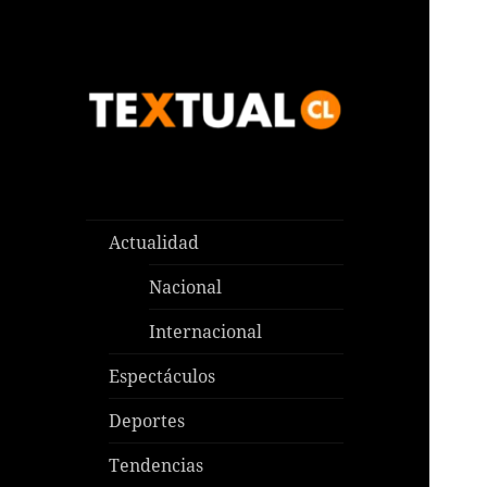
Las noticias que pasan aquí y
TEXTUAL
en todas partes
Actualidad
Nacional
Internacional
Espectáculos
Deportes
Tendencias