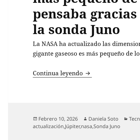
pensaba gracias 
la sonda Juno
La NASA ha actualizado las dimensio
gigante gaseoso es más pequeño de lo
La NASA revela que 
Continua leyendo
Publicado
Autor
Cate
Febrero 10, 2026
Daniela Soto
Tecn
el
actualización
,
Júpiter
,
nasa
,
Sonda Juno