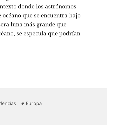
ontexto donde los astrónomos
e océano que se encuentra bajo
rcera luna más grande que
océano, se especula que podrían
isión Europa Clipper en busca de vida en la luna 
egorías
Etiquetas
dencias
Europa