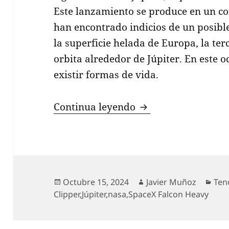
Este lanzamiento se produce en un c
han encontrado indicios de un posibl
la superficie helada de Europa, la te
orbita alrededor de Júpiter. En este 
existir formas de vida.
La NASA inicia la m
Continua leyendo
Publicado
Autor
Cat
Octubre 15, 2024
Javier Muñoz
Ten
el
Clipper
,
Júpiter
,
nasa
,
SpaceX Falcon Heavy