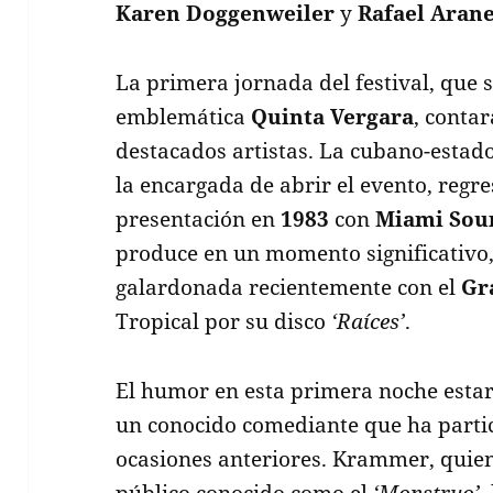
Karen Doggenweiler
y
Rafael Aran
La primera jornada del festival, que s
emblemática
Quinta Vergara
, contar
destacados artistas. La cubano-esta
la encargada de abrir el evento, regre
presentación en
1983
con
Miami Sou
produce en un momento significativo,
galardonada recientemente con el
Gr
Tropical por su disco
‘Raíces’
.
El humor en esta primera noche esta
un conocido comediante que ha partici
ocasiones anteriores. Krammer, quien
público conocido como el
‘Monstruo’
,