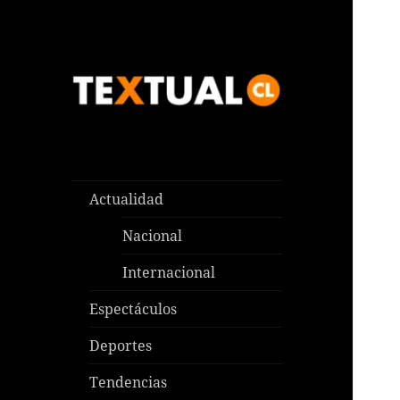
Las noticias que pasan aquí y
TEXTUAL
en todas partes
Actualidad
Nacional
Internacional
Espectáculos
Deportes
Tendencias