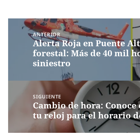
Navegación
de
ANTERIOR
Alerta Roja en Puente Al
entradas
Entrada
forestal: Más de 40 mil ho
anterior:
siniestro
SIGUIENTE
Cambio de hora: Conoce 
Entrada
tu reloj para el horario 
siguiente: