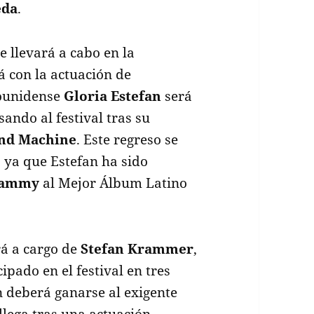
eda
.
e llevará a cabo en la
á con la actuación de
dounidense
Gloria Estefan
será
sando al festival tras su
nd Machine
. Este regreso se
 ya que Estefan ha sido
ammy
al Mejor Álbum Latino
rá a cargo de
Stefan Krammer
,
pado en el festival en tres
 deberá ganarse al exigente
 llega tras una actuación