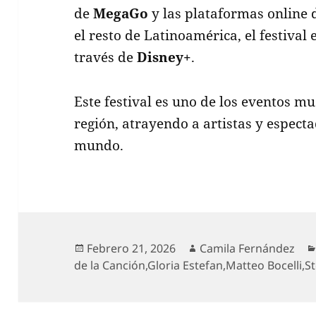
de
MegaGo
y las plataformas online
el resto de Latinoamérica, el festival
través de
Disney+
.
Este festival es uno de los eventos m
región, atrayendo a artistas y espect
mundo.
Publicado
Autor
Febrero 21, 2026
Camila Fernández
el
de la Canción
,
Gloria Estefan
,
Matteo Bocelli
,
S