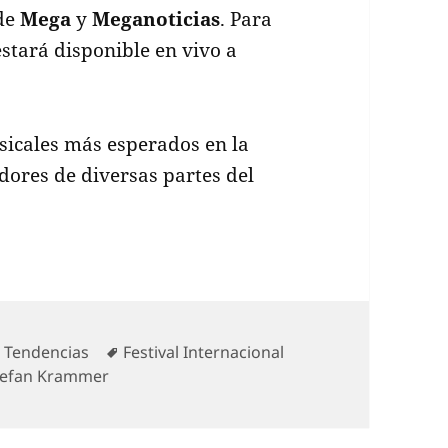
 de
Mega
y
Meganoticias
. Para
 estará disponible en vivo a
usicales más esperados en la
adores de diversas partes del
Categorías
Etiquetas
Tendencias
Festival Internacional
tefan Krammer