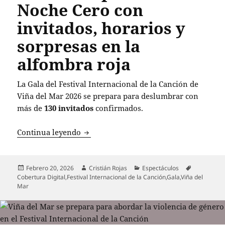
Noche Cero con
invitados, horarios y
sorpresas en la
alfombra roja
La Gala del Festival Internacional de la Canción de
Viña del Mar 2026 se prepara para deslumbrar con
más de
130 invitados
confirmados.
Gala de Viña 2026: Todo listo para la N
Continua leyendo
Publicado
Autor
Categorías
Etiquetas
Febrero 20, 2026
Cristián Rojas
Espectáculos
el
Cobertura Digital
,
Festival Internacional de la Canción
,
Gala
,
Viña del
Mar