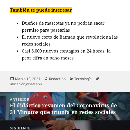
También te puede interesar
Dueños de mascotas ya no podrán sacar
permiso para pasearlas
El nuevo corto de Batman que revoluciona las
redes sociales
Casi 6.000 nuevos contagios en 24 horas, la
peor cifra en ocho meses
Publicado
Autor
Categorías
Etiquetas
Marzo 13, 2021
Redacción
Tecnología
el
ubicación
,
whatsapp
Navegación
ANTERIOR
de
El didáctico resumen del Coronavirus de
Entrada
entradas
31 Minutos que triunfa en redes sociales
anterior:
SIGUIENTE