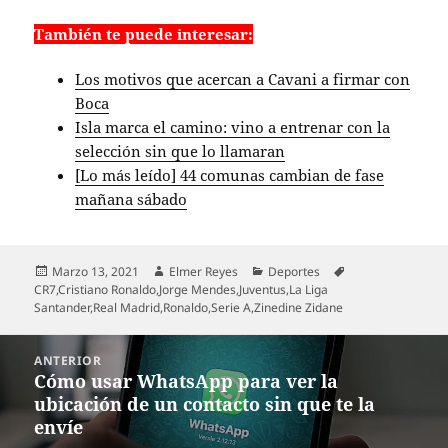
También te puede interesar:
Los motivos que acercan a Cavani a firmar con
Boca
Isla marca el camino: vino a entrenar con la
selección sin que lo llamaran
[Lo más leído] 44 comunas cambian de fase
mañana sábado
Publicado
Autor
Categorías
Etiquetas
Marzo 13, 2021
Elmer Reyes
Deportes
el
CR7
,
Cristiano Ronaldo
,
Jorge Mendes
,
Juventus
,
La Liga
Santander
,
Real Madrid
,
Ronaldo
,
Serie A
,
Zinedine Zidane
Navegación
ANTERIOR
de
Cómo usar WhatsApp para ver la
Entrada
entradas
ubicación de un contacto sin que te la
anterior:
envíe