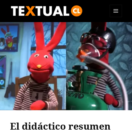
MENÚ
TEXTUAL
Y
WIDGETS
El didáctico resumen