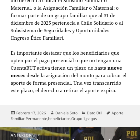
dio derecho a cobrar el Subsidio Familiar o
Maternal, o la Asignación Familiar o Maternal; o
formar parte de un grupo familiar que al 31 de
diciembre de 2025 pertenecía a Chile Solidario o al
Subsistema de Seguridades y Oportunidades
(Ingreso Ético Familiar).
Es importante destacar que los beneficiarios que
opten por el pago presencial o que no tengan una
CuentaRUT activa tienen un plazo de hasta
nueve
meses
desde la asignación del monto para cobrar el
aporte de forma presencial. Una vez transcurrido
este plazo, el derecho a retirar el aporte expira.
Publicado
Autor
Categorías
Etiquetas
Febrero 17, 2026
Daniela Soto
Dato Útil
Aporte
el
Familiar Permanente
,
beneficiarios
,
Grupo 1
,
pagos
Navegación
ANTERIOR
de