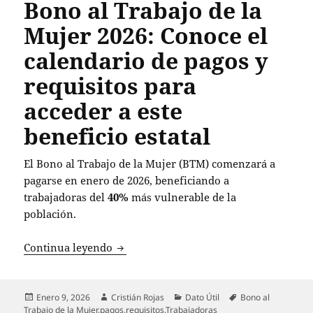
Bono al Trabajo de la
Mujer 2026: Conoce el
calendario de pagos y
requisitos para
acceder a este
beneficio estatal
El Bono al Trabajo de la Mujer (BTM) comenzará a
pagarse en enero de 2026, beneficiando a
trabajadoras del
40%
más vulnerable de la
población.
Bono al Trabajo de la Mujer 2026: Conoce
Continua leyendo
Publicado
Autor
Categorías
Etiquetas
Enero 9, 2026
Cristián Rojas
Dato Útil
Bono al
el
Trabajo de la Mujer
,
pagos
,
requisitos
,
Trabajadoras