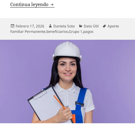
Aporte Familiar Permanente: Fechas y d
Continua leyendo
Publicado
Autor
Categorías
Etiquetas
Febrero 17, 2026
Daniela Soto
Dato Útil
Aporte
el
Familiar Permanente
,
beneficiarios
,
Grupo 1
,
pagos