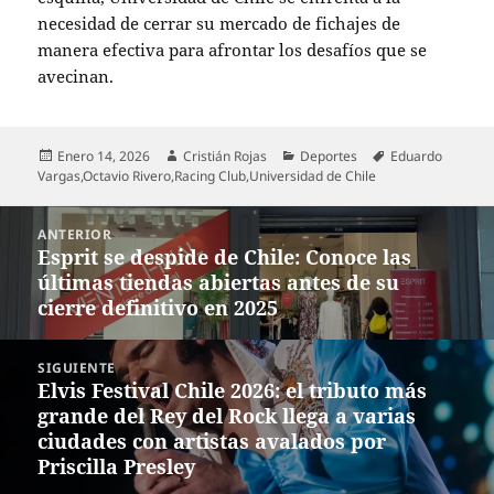
necesidad de cerrar su mercado de fichajes de
manera efectiva para afrontar los desafíos que se
avecinan.
Publicado
Autor
Categorías
Etiquetas
Enero 14, 2026
Cristián Rojas
Deportes
Eduardo
el
Vargas
,
Octavio Rivero
,
Racing Club
,
Universidad de Chile
Navegación
ANTERIOR
de
Esprit se despide de Chile: Conoce las
Entrada
entradas
últimas tiendas abiertas antes de su
anterior:
cierre definitivo en 2025
SIGUIENTE
Elvis Festival Chile 2026: el tributo más
Entrada
grande del Rey del Rock llega a varias
siguiente:
ciudades con artistas avalados por
Priscilla Presley