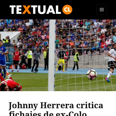
MENÚ
TEXTUAL
Y
WIDGETS
Johnny Herrera critica
fichajes de ex-Colo