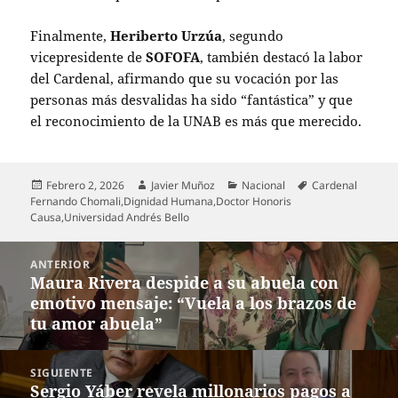
Finalmente,
Heriberto Urzúa
, segundo
vicepresidente de
SOFOFA
, también destacó la labor
del Cardenal, afirmando que su vocación por las
personas más desvalidas ha sido “fantástica” y que
el reconocimiento de la UNAB es más que merecido.
Publicado
Autor
Categorías
Etiquetas
Febrero 2, 2026
Javier Muñoz
Nacional
Cardenal
el
Fernando Chomali
,
Dignidad Humana
,
Doctor Honoris
Causa
,
Universidad Andrés Bello
Navegación
ANTERIOR
de
Maura Rivera despide a su abuela con
Entrada
entradas
emotivo mensaje: “Vuela a los brazos de
anterior:
tu amor abuela”
SIGUIENTE
Sergio Yáber revela millonarios pagos a
Entrada