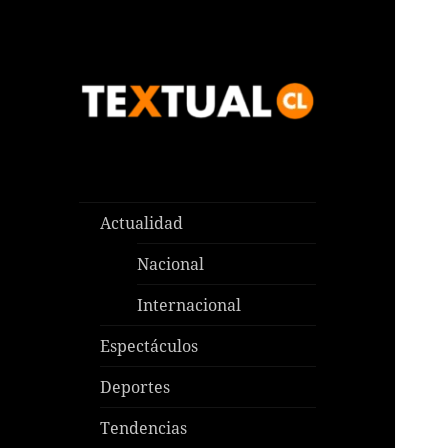
Las noticias que pasan aquí y
TEXTUAL
en todas partes
Actualidad
Nacional
Internacional
Espectáculos
Deportes
Tendencias