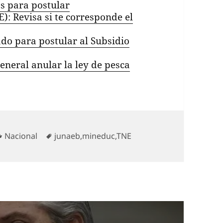
s para postular
): Revisa si te corresponde el
do para postular al Subsidio
neral anular la ley de pesca
Categorías
Etiquetas
Nacional
junaeb
,
mineduc
,
TNE