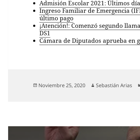
Admisión Escolar 2021: Últimos día
Ingreso Familiar de Emergencia (IFE
último pago
¡Atención!: Comenzó segundo llama
DS1
Cámara de Diputados aprueba en ge
Publicado
Autor
Noviembre 25, 2020
Sebastián Arias
el
Navegación