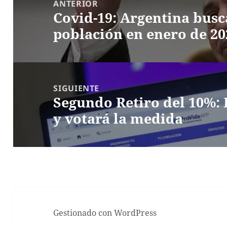
de
ANTERIOR
Covid-19: Argentina busc
entradas
Entrada
población en enero de 20
anterior:
SIGUIENTE
Segundo Retiro del 10%: 
Entrada
y votará la medida
siguiente:
Gestionado con WordPress