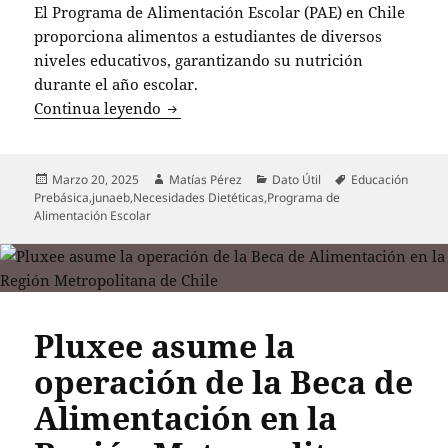
El Programa de Alimentación Escolar (PAE) en Chile
proporciona alimentos a estudiantes de diversos
niveles educativos, garantizando su nutrición
durante el año escolar.
Programa de Alimentación Escolar en Ch
Continua leyendo
Publicado
Autor
Categorías
Etiquetas
Marzo 20, 2025
Matías Pérez
Dato Útil
Educación
el
Prebásica
,
junaeb
,
Necesidades Dietéticas
,
Programa de
Alimentación Escolar
Pluxee asume la
operación de la Beca de
Alimentación en la