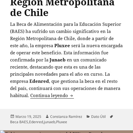
Región Metropolitana
de Chile
La Beca de Alimentación para la Educación Superior
(BAES) ha sufrido un cambio significativo en la
Región Metropolitana de Chile, donde a partir de
este año, la empresa
Pluxee
será la nueva encargada
de operar este beneficio. Esta información fue
confirmada por la
Junaeb
en un comunicado
reciente, destacando que esta es una de las
principales novedades para el año en curso. La
empresa
Edenred
, que gestiona la beca en el resto
del país, continuará con sus operaciones de manera
Pluxee asume la operación de 
habitual.
Continua leyendo
Publicado
Autor
Categorías
Etiquetas
Marzo 19, 2025
Constanza Ramírez
Dato Útil
el
Beca BAES
,
Edenred
,
junaeb
,
Pluxee