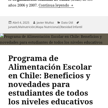
Aumenta la obesidad i
años 2006 y 2007.
Continua leyendo
Publicado
Autor
Categorías
Etiquetas
Abril 4, 2025
Javier Muñoz
Dato Útil
el
junaeb
,
Malnutrición
,
Mapa Nutricional
,
Obesidad Infantil
Programa de
Alimentación Escolar
en Chile: Beneficios y
novedades para
estudiantes de todos
los niveles educativos