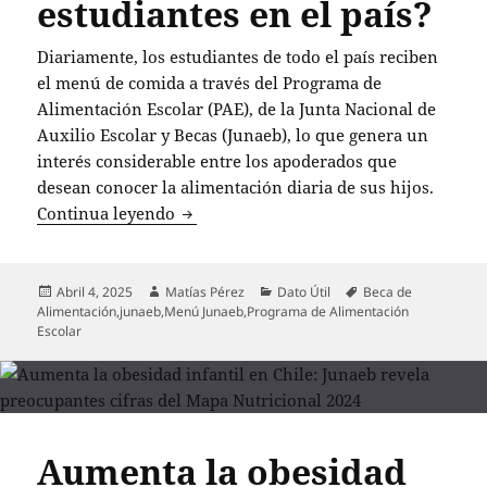
estudiantes en el país?
Diariamente, los estudiantes de todo el país reciben
el menú de comida a través del Programa de
Alimentación Escolar (PAE), de la Junta Nacional de
Auxilio Escolar y Becas (Junaeb), lo que genera un
interés considerable entre los apoderados que
desean conocer la alimentación diaria de sus hijos.
Junaeb revela el menú diario del Progr
Continua leyendo
Publicado
Autor
Categorías
Etiquetas
Abril 4, 2025
Matías Pérez
Dato Útil
Beca de
el
Alimentación
,
junaeb
,
Menú Junaeb
,
Programa de Alimentación
Escolar
Aumenta la obesidad