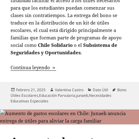
finalidad facilitar el acceso a los útiles necesarios
para que los estudiantes puedan comenzar sus
clases sin contratiempos. La entrega del bono se
traduce en la distribución de un kit de útiles
escolares, el cual está dirigido principalmente a
familias que forman parte de programas de apoyo
social como
Chile Solidario
o el
Subsistema de
Seguridades y Oportunidades
.
Gobierno anuncia entrega del Bono de Út
Continua leyendo
Publicado
Autor
Categorías
Etiquetas
Febrero 21, 2025
Valentina Castro
Dato Útil
Bono
el
Útiles Escolares
,
Educación Parvularia
,
junaeb
,
Necesidades
Educativas Especiales