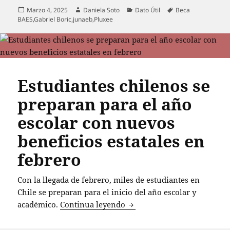
Publicado
Autor
Categorías
Etiquetas
Marzo 4, 2025
Daniela Soto
Dato Útil
Beca
el
BAES
,
Gabriel Boric
,
junaeb
,
Pluxee
Estudiantes chilenos se
preparan para el año
escolar con nuevos
beneficios estatales en
febrero
Con la llegada de febrero, miles de estudiantes en
Chile se preparan para el inicio del año escolar y
Estudiantes chilenos se pre
académico.
Continua leyendo