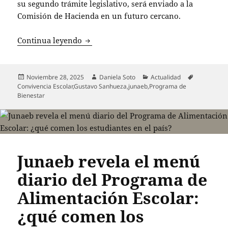
su segundo trámite legislativo, será enviado a la
Comisión de Hacienda en un futuro cercano.
Comisión de Educación aprueba Program
Continua leyendo
Publicado
Autor
Categorías
Etiquetas
Noviembre 28, 2025
Daniela Soto
Actualidad
el
Convivencia Escolar
,
Gustavo Sanhueza
,
junaeb
,
Programa de
Bienestar
Junaeb revela el menú
diario del Programa de
Alimentación Escolar:
¿qué comen los