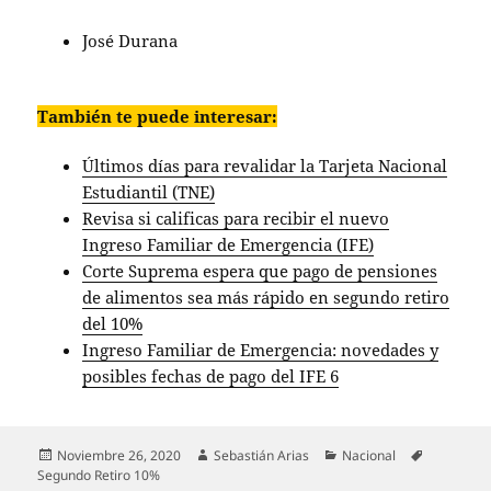
José Durana
También te puede interesar:
Últimos días para revalidar la Tarjeta Nacional
Estudiantil (TNE)
Revisa si calificas para recibir el nuevo
Ingreso Familiar de Emergencia (IFE)
Corte Suprema espera que pago de pensiones
de alimentos sea más rápido en segundo retiro
del 10%
Ingreso Familiar de Emergencia: novedades y
posibles fechas de pago del IFE 6
Publicado
Autor
Categorías
Etiquetas
Noviembre 26, 2020
Sebastián Arias
Nacional
el
Segundo Retiro 10%