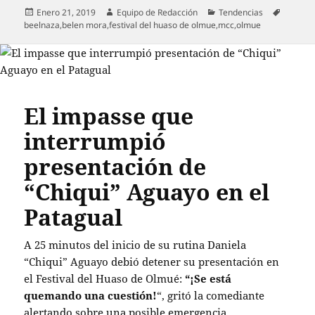
Publicado
Autor
Categorías
Etiquet
Enero 21, 2019
Equipo de Redacción
Tendencias
el
beelnaza
,
belen mora
,
festival del huaso de olmue
,
mcc
,
olmue
El impasse que
interrumpió
presentación de
“Chiqui” Aguayo en el
Patagual
A 25 minutos del inicio de su rutina Daniela
“Chiqui” Aguayo debió detener su presentación en
el Festival del Huaso de Olmué:
“¡Se está
quemando una cuestión!
“, gritó la comediante
alertando sobre una posible emergencia.