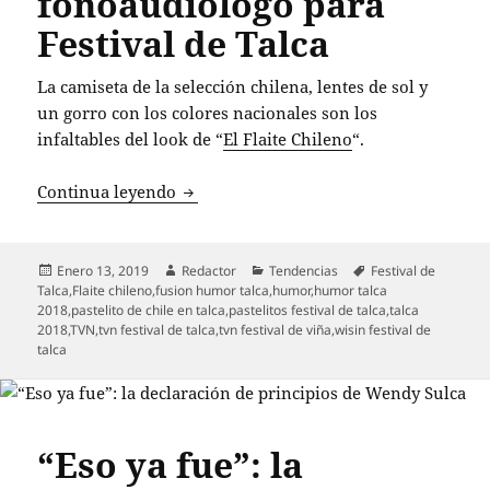
fonoaudiólogo para
Festival de Talca
La camiseta de la selección chilena, lentes de sol y
un gorro con los colores nacionales son los
infaltables del look de “
El Flaite Chileno
“.
“El Flaite chileno” se prepara con fono
Continua leyendo
Publicado
Autor
Categorías
Etiquetas
Enero 13, 2019
Redactor
Tendencias
Festival de
el
Talca
,
Flaite chileno
,
fusion humor talca
,
humor
,
humor talca
2018
,
pastelito de chile en talca
,
pastelitos festival de talca
,
talca
2018
,
TVN
,
tvn festival de talca
,
tvn festival de viña
,
wisin festival de
talca
“Eso ya fue”: la