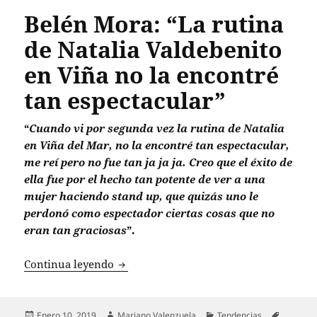
Belén Mora: “La rutina
de Natalia Valdebenito
en Viña no la encontré
tan espectacular”
“
Cuando vi por segunda vez la rutina de Natalia
en Viña del Mar, no la encontré tan espectacular,
me reí pero no fue tan ja ja ja. Creo que el éxito de
ella fue por el hecho tan potente de ver a una
mujer haciendo stand up, que quizás uno le
perdonó como espectador ciertas cosas que no
eran tan graciosas
”.
Belén Mora: “La rutina de Natalia Valde
Continua leyendo
Publicado
Autor
Categorías
Etiqueta
Enero 10, 2019
Mariano Valenzuela
Tendencias