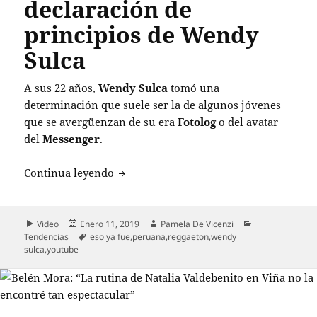
declaración de
principios de Wendy
Sulca
A sus 22 años,
Wendy Sulca
tomó una
determinación que suele ser la de algunos jóvenes
que se avergüenzan de su era
Fotolog
o del avatar
del
Messenger
.
“Eso ya fue”: la declaración de princip
Continua leyendo
Formato
Publicado
Autor
Categorías
Video
Enero 11, 2019
Pamela De Vicenzi
el
Etiquetas
Tendencias
eso ya fue
,
peruana
,
reggaeton
,
wendy
sulca
,
youtube