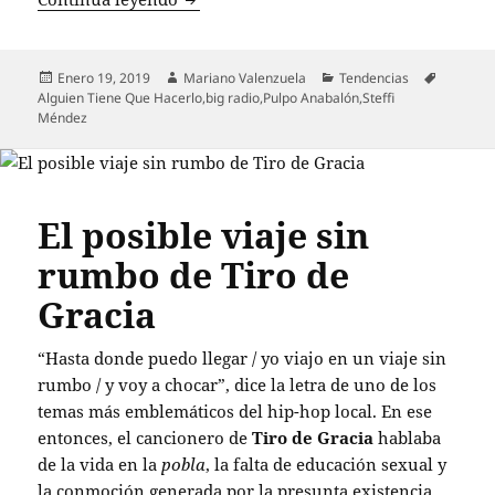
Publicado
Autor
Categorías
Etiqueta
Enero 19, 2019
Mariano Valenzuela
Tendencias
el
Alguien Tiene Que Hacerlo
,
big radio
,
Pulpo Anabalón
,
Steffi
Méndez
El posible viaje sin
rumbo de Tiro de
Gracia
“Hasta donde puedo llegar / yo viajo en un viaje sin
rumbo / y voy a chocar”, dice la letra de uno de los
temas más emblemáticos del hip-hop local. En ese
entonces, el cancionero de
Tiro de Gracia
hablaba
de la vida en la
pobla
, la falta de educación sexual y
la conmoción generada por la presunta existencia