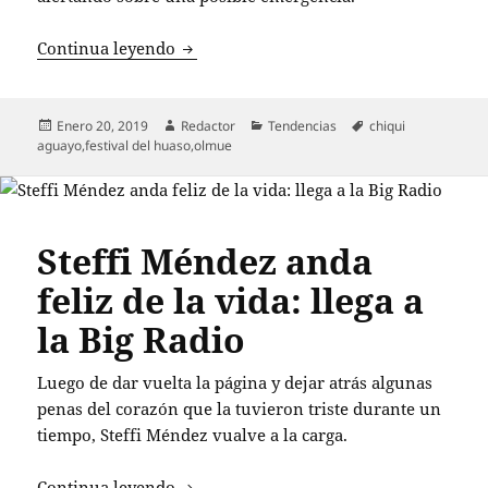
El impasse que interrumpió presentaci
Continua leyendo
Publicado
Autor
Categorías
Etiquetas
Enero 20, 2019
Redactor
Tendencias
chiqui
el
aguayo
,
festival del huaso
,
olmue
Steffi Méndez anda
feliz de la vida: llega a
la Big Radio
Luego de dar vuelta la página y dejar atrás algunas
penas del corazón que la tuvieron triste durante un
tiempo, Steffi Méndez vualve a la carga.
Steffi Méndez anda feliz de la vida: lleg
Continua leyendo