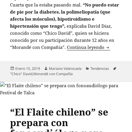
Cuarta que la estaba pasando mal.
“No puedo estar
de pie por la diabetes, la polimeliopatía (que
afecta los músculos), hipotiroidismo e
hipertensión que tengo”,
explicaba David Díaz,
conocido como “Chico David”, quien se hiciera
conocido por su participación durante 12 años en
Hermana de 
“Morandé con Compañía”.
Continua leyendo
Publicado
Autor
Categorías
Enero 15, 2019
Mariano Valenzuela
Tendencias
Etiquetas
el
"Chico" David
,
Morandé con Compañía
“El Flaite chileno” se
prepara con