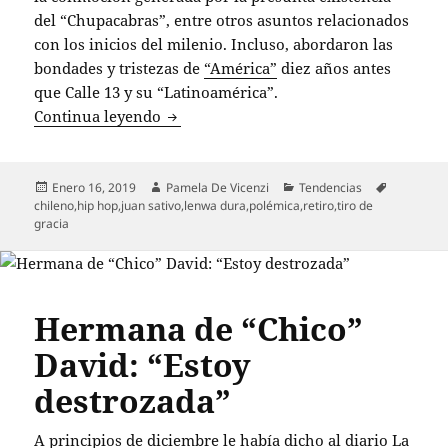
del “Chupacabras”, entre otros asuntos relacionados
con los inicios del milenio. Incluso, abordaron las
bondades y tristezas de
“América”
diez años antes
que Calle 13 y su “Latinoamérica”.
El posible viaje sin rumbo de Tiro de G
Continua leyendo
Publicado
Autor
Categorías
Etiquetas
Enero 16, 2019
Pamela De Vicenzi
Tendencias
el
chileno
,
hip hop
,
juan sativo
,
lenwa dura
,
polémica
,
retiro
,
tiro de
gracia
Hermana de “Chico”
David: “Estoy
destrozada”
A principios de diciembre le había dicho al diario La