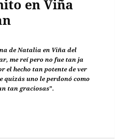
nito en Viña
an
na de Natalia en Viña del
r, me reí pero no fue tan ja
por el hecho tan potente de ver
e quizás uno le perdonó como
an tan graciosas
”.
ina de Natalia Valdebenito en Viña no la encontr