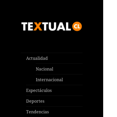
Las noticias que pasan aquí y
TEXTUAL
en todas partes
Actualidad
Nacional
Internacional
Espectáculos
Deportes
Tendencias