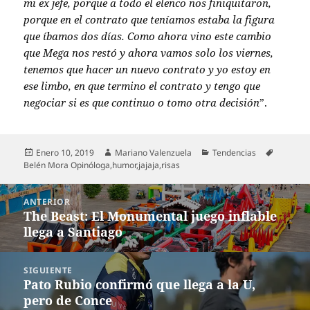
mi ex jefe, porque a todo el elenco nos finiquitaron,
porque en el contrato que teníamos estaba la figura
que íbamos dos días. Como ahora vino este cambio
que Mega nos restó y ahora vamos solo los viernes,
tenemos que hacer un nuevo contrato y yo estoy en
ese limbo, en que termino el contrato y tengo que
negociar si es que continuo o tomo otra decisión
”.
Publicado
Autor
Categorías
Etiqueta
Enero 10, 2019
Mariano Valenzuela
Tendencias
el
Belén Mora Opinóloga
,
humor
,
jajaja
,
risas
Navegación
ANTERIOR
de
The Beast: El Monumental juego inflable
Entrada
entradas
llega a Santiago
anterior:
SIGUIENTE
Pato Rubio confirmó que llega a la U,
Entrada
pero de Conce
siguiente: