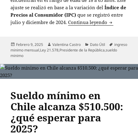
encuentran en el rango de edad de 18 a 65 años. Este
ajuste se realizó en base a la variación del
Índice de
Precios al Consumidor (IPC)
que se registró entre
Sueldo mínim
julio y diciembre de 2024.
Continua leyendo
Publicado
Autor
Categorías
Etiquetas
Febrero 9, 2025
Valentina Castro
Dato Útil
ingreso
el
minimo mensual
,
Ley 21.578
,
Presidente de la República
,
sueldo
minimo
Sueldo mínimo en
Chile alcanza $510.500:
¿qué esperar para
2025?