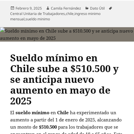
Publicado
Autor
Categorías
Etiquetas
Febrero 9, 2025
Camila Fernández
Dato Útil
el
Central Unitaria de Trabajadores
,
chile
,
ingreso minimo
mensual
,
sueldo minimo
Sueldo mínimo en
Chile sube a $510.500 y
se anticipa nuevo
aumento en mayo de
2025
El
sueldo mínimo
en
Chile
ha experimentado un
aumento a partir del 1 de enero de 2025, alcanzando
un monto de
$510.500
para los trabajadores que se