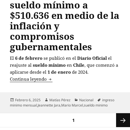
sueldo mínimo a
$510.636 en medio de la
inflación y
compromisos
gubernamentales
El
6 de febrero
se publicó en el
Diario Oficial
el
reajuste al
sueldo mínimo
en
Chile
, que comenzó a
aplicarse desde el
1 de enero
de 2024.
Chile implementa nuevo aumento del s
Continua leyendo
Publicado
Autor
Categorías
Etiquetas
Febrero 6, 2025
Matías Pérez
Nacional
ingreso
el
minimo mensual
,
Jeannette Jara
,
Mario Marcel
,
sueldo minimo
Paginación
PÁGINA
1
de