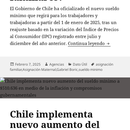
El Gobierno de Chile ha oficializado el nuevo sueldo
mínimo que regirá para los trabajadores y
trabajadoras a partir del 1 de enero de 2025, tras un
reajuste basado en la variación del Índice de Precios
al Consumidor (IPC) registrado entre julio y
Nuevo sueld
diciembre del año anterior.
Continua leyendo
Publicado
Autor
Categorías
Etiquetas
Febrero 7, 2025
Agencias
Dato Útil
asignación
el
familiar
,
Asignación Maternal
,
Gabriel Boric
,
sueldo minimo
Chile implementa
nuevo aumento del