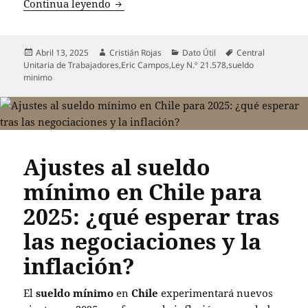
Chile implementa ajustes en el sueldo 
Continua leyendo
Publicado
Autor
Categorías
Etiquetas
Abril 13, 2025
Cristián Rojas
Dato Útil
Central
el
Unitaria de Trabajadores
,
Eric Campos
,
Ley N.º 21.578
,
sueldo
minimo
Ajustes al sueldo
mínimo en Chile para
2025: ¿qué esperar tras
las negociaciones y la
inflación?
El
sueldo mínimo
en
Chile
experimentará nuevos