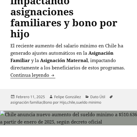
impactando
asignaciones
familiares y bono por
hijo
El reciente aumento del salario mínimo en Chile ha
generado ajustes automáticos en la
Asignación
Familiar
y la
Asignación Maternal
, impactando
directamente a los beneficiarios de estos programas.
Chile ajusta beneficios estatales tras
Continua leyendo
Publicado
Autor
Categorías
Etiquetas
Febrero 11, 2025
Felipe González
Dato Útil
el
asignación familiar
,
Bono por Hijo
,
chile
,
sueldo minimo