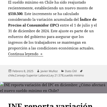
El sueldo mínimo en Chile ha sido reajustado
recientemente, estableciendo un nuevo monto de
$510.500
. Este incremento se ha calculado
considerando la variación acumulada del
Índice de
Precios al Consumidor (IPC)
entre el 1 de julio y el
31 de diciembre de 2024. Este ajuste es parte de un
esfuerzo del gobierno para asegurar que los
ingresos de los trabajadores se mantengan en
proporción a las condiciones económicas actuales.
Sueldo mínimo en Chile alcanza $510.50
Continua leyendo
Publicado
Autor
Categorías
Etiquetas
Febrero 8, 2025
Javier Muñoz
Dato Útil
el
chile
,
Consejo Superior Laboral
,
Ley 21.578
,
sueldo minimo
INE reporta variación