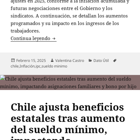
ajustes en 2025, conforme a la inflación acumulada y
futuras negociaciones entre el Gobierno y los
sindicatos. A continuación, se detallan los aumentos
programados y su impacto en los ingresos de los
trabajadores.
Ajustes al sueldo mínimo en Chile para 
Continua leyendo
Publicado
Autor
Categorías
Etiquetas
Febrero 15, 2025
Valentina Castro
Dato Útil
el
chile
,
Inflación
,
ipc
,
sueldo minimo
Chile ajusta beneficios
estatales tras aumento
del sueldo mínimo,