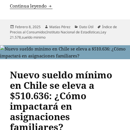
INE reporta variación del IPC en dicie
Continua leyendo
Publicado
Autor
Categorías
Etiquetas
Febrero 8, 2025
Matías Pérez
Dato Útil
Índice de
el
Precios al Consumidor
,
Instituto Nacional de Estadísticas
,
Ley
21.578
,
sueldo minimo
Nuevo sueldo mínimo
en Chile se eleva a
$510.636: ¿Cómo
impactará en
asignaciones
familiares?