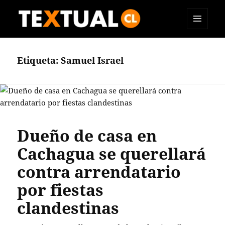
MENÚ
TEXTUAL
Y
WIDGETS
Etiqueta:
Samuel Israel
Dueño de casa en
Cachagua se querellará
contra arrendatario
por fiestas
clandestinas