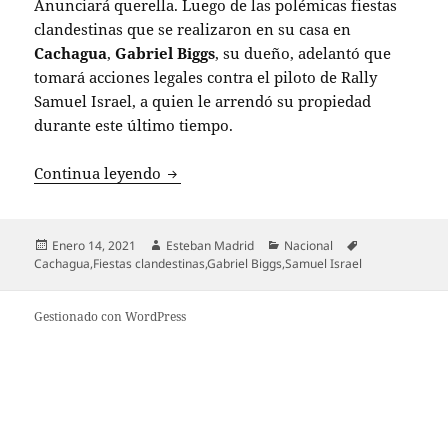
Anunciará querella. Luego de las polémicas fiestas
clandestinas que se realizaron en su casa en
Cachagua
,
Gabriel Biggs
, su dueño, adelantó que
tomará acciones legales contra el piloto de Rally
Samuel Israel, a quien le arrendó su propiedad
durante este último tiempo.
Dueño de casa en Cachagua se querellar
Continua leyendo
Publicado
Autor
Categorías
Etiquetas
Enero 14, 2021
Esteban Madrid
Nacional
el
Cachagua
,
Fiestas clandestinas
,
Gabriel Biggs
,
Samuel Israel
Gestionado con WordPress