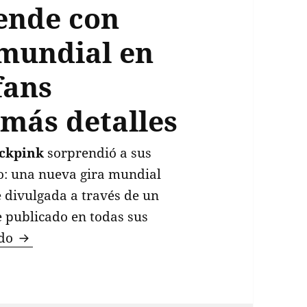
ende con
 mundial en
fans
 más detalles
ckpink
sorprendió a sus
o: una nueva gira mundial
 divulgada a través de un
 publicado en todas sus
Blackpink sorprende con anuncio de gira mundi
ndo