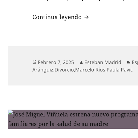
Daniela Aránguiz ac
Continua leyendo
Publicado
Autor
Ca
Febrero 7, 2025
Esteban Madrid
Es
el
Aránguiz
,
Divorcio
,
Marcelo Ríos
,
Paula Pavic