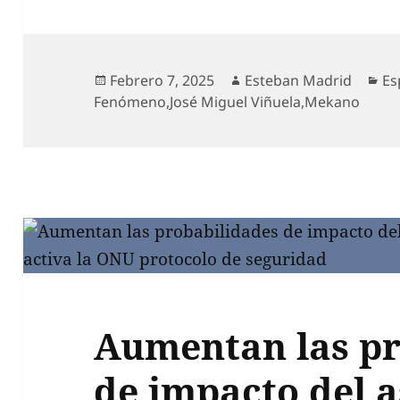
Publicado
Autor
Ca
Febrero 7, 2025
Esteban Madrid
Es
el
Fenómeno
,
José Miguel Viñuela
,
Mekano
Aumentan las pr
de impacto del a