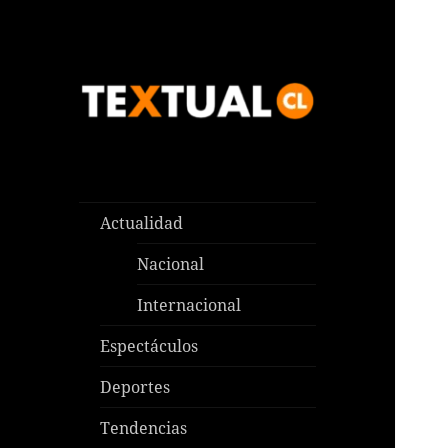
Las noticias que pasan aquí y
TEXTUAL
en todas partes
Actualidad
Nacional
Internacional
Espectáculos
Deportes
Tendencias