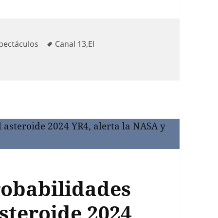
tegorías
Etiquetas
pectáculos
Canal 13
,
El
obabilidades
steroide 2024