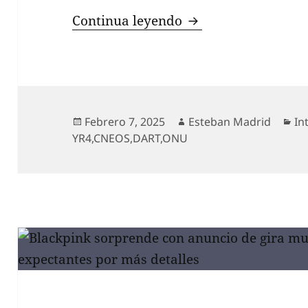
Aumentan las proba
Continua leyendo
Publicado
Autor
Ca
Febrero 7, 2025
Esteban Madrid
In
el
YR4
,
CNEOS
,
DART
,
ONU