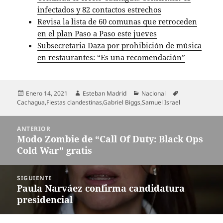
infectados y 82 contactos estrechos
Revisa la lista de 60 comunas que retroceden
en el plan Paso a Paso este jueves
Subsecretaria Daza por prohibición de música
en restaurantes: “Es una recomendación”
Publicado
Autor
Categorías
Etiquetas
Enero 14, 2021
Esteban Madrid
Nacional
el
Cachagua
,
Fiestas clandestinas
,
Gabriel Biggs
,
Samuel Israel
Navegación
ANTERIOR
de
Modo Zombie de “Call Of Duty: Black Ops
Entrada
entradas
Cold War” gratis
anterior:
SIGUIENTE
Paula Narváez confirma candidatura
Entrada
presidencial
siguiente: