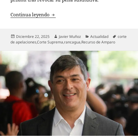
Corte Suprema anula orden de prisión y 
Continua leyendo
Publicado
Autor
Categorías
Etiquetas
Diciembre 22, 2025
Javier Muñoz
Actualidad
corte
el
de apelaciones
,
Corte Suprema
,
rancagua
,
Recurso de Amparo