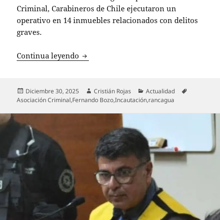
Criminal, Carabineros de Chile ejecutaron un
operativo en 14 inmuebles relacionados con delitos
graves.
Operativo del OS9 desmantela red crimi
Continua leyendo
Publicado
Autor
Categorías
Etiquetas
Diciembre 30, 2025
Cristián Rojas
Actualidad
el
Asociación Criminal
,
Fernando Bozo
,
Incautación
,
rancagua