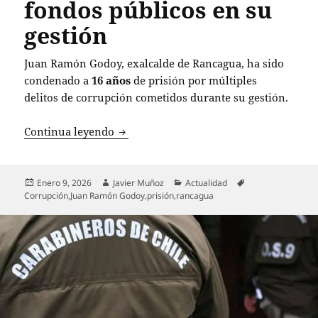
fondos públicos en su
gestión
Juan Ramón Godoy, exalcalde de Rancagua, ha sido
condenado a
16 años
de prisión por múltiples
delitos de corrupción cometidos durante su gestión.
Exalcalde de Rancagua condenado a 16 a
Continua leyendo
Publicado
Autor
Categorías
Etiquetas
Enero 9, 2026
Javier Muñoz
Actualidad
el
Corrupción
,
Juan Ramón Godoy
,
prisión
,
rancagua