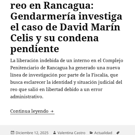
reo en Rancagua:
Gendarmería investiga
el caso de David Marín
Celis y su condena
pendiente
La liberación indebida de un interno en el Complejo
Penitenciario de Rancagua ha generado una nueva
línea de investigación por parte de la Fiscalía, que
busca esclarecer la identidad y situación judicial del
reo que salió en libertad debido a un error
administrativo.
Liberación errónea de reo en Rancagua:
Continua leyendo
Publicado
Autor
Categorías
Etiqueta
Diciembre 12, 2025
Valentina Castro
Actualidad