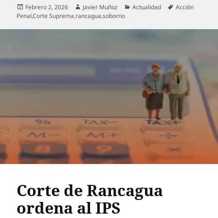
Publicado
Autor
Categorías
Etiquetas
Febrero 2, 2026
Javier Muñoz
Actualidad
Acción
el
Penal
,
Corte Suprema
,
rancagua
,
soborno
Corte de Rancagua
ordena al IPS