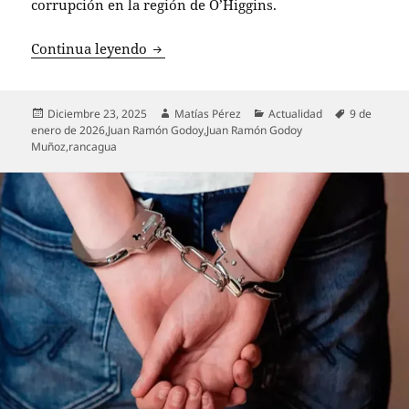
corrupción en la región de O’Higgins.
Juan Ramón Godoy, exalcalde de Rancag
Continua leyendo
Publicado
Autor
Categorías
Etiquetas
Diciembre 23, 2025
Matías Pérez
Actualidad
9 de
el
enero de 2026
,
Juan Ramón Godoy
,
Juan Ramón Godoy
Muñoz
,
rancagua