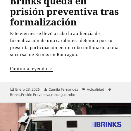
Brinks queda en
prisión preventiva tras
formalización
Este viernes se llevó a cabo la audiencia de
formalización de una carabinera detenida por su
presunta participación en un robo millonario a una
sucursal de Brinks en Rancagua.
Excarabinera acusada de liderar banda 
Continua leyendo
Publicado
Autor
Categorías
Etiquetas
Enero 23, 2026
Camila Fernández
Actualidad
el
Brinks
,
Prisión Preventiva
,
rancagua
,
robo