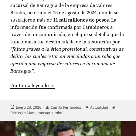
sucursal de Rancagua de la empresa de valores
Brinks, ocurrido el 16 de agosto de 2024, donde se
sustrajeron más de
11 mil millones de pesos
. La
información fue confirmada por Carabineros a
través de un comunicado, en el que se detalla que la
funcionaria fue desvinculada de la institución por
“faltas graves a la ética profesional, constitutivas de
delito, las cuales estarían vinculadas a un robo que
afectó a una empresa de valores en la comuna de
Rancagua”
.
La carabinera conocida como La Jefa: lí
Continua leyendo
Publicado
Autor
Categorías
Etiquetas
Enero 23, 2026
Camila Fernández
Actualidad
el
Brinks
,
La Mami
,
rancagua
,
robo