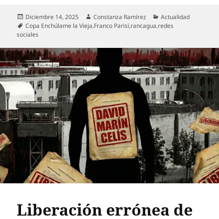
Publicado
Autor
Categorías
Diciembre 14, 2025
Constanza Ramírez
Actualidad
el
Etiquetas
Copa Enchúlame la Vieja
,
Franco Parisi
,
rancagua
,
redes
sociales
Liberación errónea de