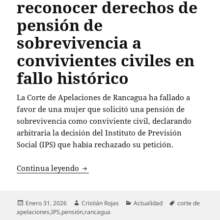
reconocer derechos de
pensión de
sobrevivencia a
convivientes civiles en
fallo histórico
La Corte de Apelaciones de Rancagua ha fallado a
favor de una mujer que solicitó una pensión de
sobrevivencia como conviviente civil, declarando
arbitraria la decisión del Instituto de Previsión
Social (IPS) que había rechazado su petición.
Corte de Rancagua ordena al IPS reconoc
Continua leyendo
Publicado
Autor
Categorías
Etiquetas
Enero 31, 2026
Cristián Rojas
Actualidad
corte de
el
apelaciones
,
IPS
,
pensión
,
rancagua