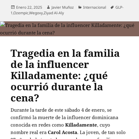
Publicado
Autor
Categorías
Etiquetas
Enero 22, 2025
Javier Muñoz
Internacional
GLP-
el
1
,
Ozempic
,
Wegovy
,
Ziyad Al-Aly
Tragedia en la familia
de la influencer
Killadamente: ¿qué
ocurrió durante la
cena?
Durante la tarde de este sábado 4 de enero, se
confirmó la muerte de la influencer dominicana
conocida en redes como
Killadamente
, cuyo
nombre real era
Carol Acosta
. La joven, de tan solo