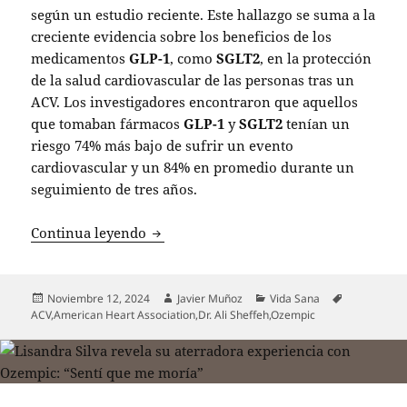
según un estudio reciente. Este hallazgo se suma a la
creciente evidencia sobre los beneficios de los
medicamentos
GLP-1
, como
SGLT2
, en la protección
de la salud cardiovascular de las personas tras un
ACV. Los investigadores encontraron que aquellos
que tomaban fármacos
GLP-1
y
SGLT2
tenían un
riesgo 74% más bajo de sufrir un evento
cardiovascular y un 84% en promedio durante un
seguimiento de tres años.
Medicamentos para bajar de peso reduce
Continua leyendo
Publicado
Autor
Categorías
Etiquetas
Noviembre 12, 2024
Javier Muñoz
Vida Sana
el
ACV
,
American Heart Association
,
Dr. Ali Sheffeh
,
Ozempic