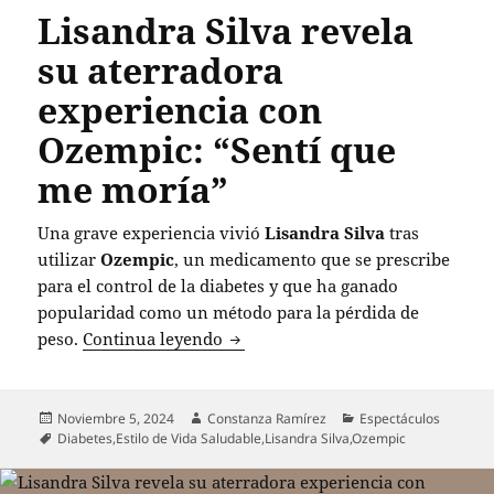
Lisandra Silva revela
su aterradora
experiencia con
Ozempic: “Sentí que
me moría”
Una grave experiencia vivió
Lisandra Silva
tras
utilizar
Ozempic
, un medicamento que se prescribe
para el control de la diabetes y que ha ganado
popularidad como un método para la pérdida de
Lisandra Silva revela su aterrad
peso.
Continua leyendo
Publicado
Autor
Categorías
Noviembre 5, 2024
Constanza Ramírez
Espectáculos
el
Etiquetas
Diabetes
,
Estilo de Vida Saludable
,
Lisandra Silva
,
Ozempic