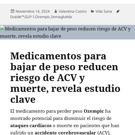
Publicado
Autor
Categorías
Etiqueta
Noviembre 14, 2024
Valentina Castro
Vida Sana
el
Dutide™
,
GLP-1
,
Ozempic
,
Semaglutida
Medicamentos para
bajar de peso reducen
riesgo de ACV y
muerte, revela estudio
clave
El medicamento para perder peso
Ozempic
ha
mostrado potencial para disminuir el riesgo de
ataques cardíacos
o muerte en pacientes que han
sufrido un
accidente cerebrovascular
(ACV),