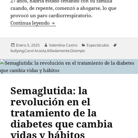
27 años, habría estado cenando con su familia
cuando, de repente, comenzó a ahogarse, lo que
provocó un paro cardiorrespiratorio.
Tragedia en la familia de la influencer
Continua leyendo
Publicado
Autor
Categorías
Etiquetas
Enero 5, 2025
Valentina Castro
Espectáculos
el
bullying
,
Carol Acosta
,
Killadamente
,
Ozempic
Semaglutida: la
revolución en el
tratamiento de la
diabetes que cambia
vidas y hábitos