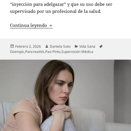
“inyección para adelgazar” y que su uso debe ser
supervisado por un profesional de la salud.
Influencer chilena advierte sobre ries
Continua leyendo
Publicado
Autor
Categorías
Etiquetas
Febrero 2, 2026
Daniela Soto
Vida Sana
el
Ozempic
,
Pancreatitis
,
Pao Pinto
,
Supervisión Médica