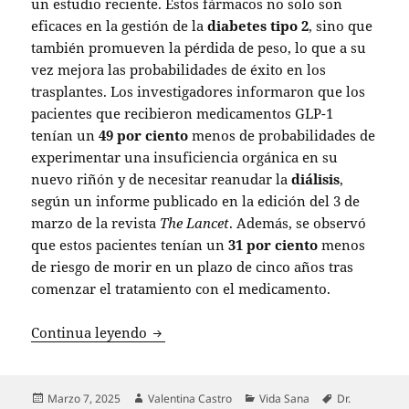
un estudio reciente. Estos fármacos no solo son
eficaces en la gestión de la
diabetes tipo 2
, sino que
también promueven la pérdida de peso, lo que a su
vez mejora las probabilidades de éxito en los
trasplantes. Los investigadores informaron que los
pacientes que recibieron medicamentos GLP-1
tenían un
49 por ciento
menos de probabilidades de
experimentar una insuficiencia orgánica en su
nuevo riñón y de necesitar reanudar la
diálisis
,
según un informe publicado en la edición del 3 de
marzo de la revista
The Lancet
. Además, se observó
que estos pacientes tenían un
31 por ciento
menos
de riesgo de morir en un plazo de cinco años tras
comenzar el tratamiento con el medicamento.
Estudio sugiere que medicamentos GLP-1
Continua leyendo
Publicado
Autor
Categorías
Etiquetas
Marzo 7, 2025
Valentina Castro
Vida Sana
Dr.