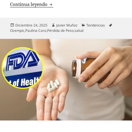
Ozempic y otros fármacos para perder p
Continua leyendo
Publicado
Autor
Categorías
Etiquetas
Diciembre 24, 2025
Javier Muñoz
Tendencias
el
Ozempic
,
Paulina Caro
,
Pérdida de Peso
,
salud