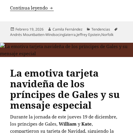
La caída del expríncipe Andrés: de la re
Continua leyendo
Publicado
Autor
Categorías
Etiqueta
Febrero 19, 2026
Camila Fernández
Tendencias
el
Andrés Mountbatten-Windsor
,
inglaterra
,
Jeffrey Epstein
,
Norfolk
La emotiva tarjeta
navideña de los
príncipes de Gales y su
mensaje especial
Durante la jornada de este jueves 19 de diciembre,
los príncipes de Gales,
William
y
Kate
,
compartieron su tarjeta de Navidad, siguiendo la