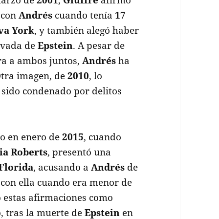
 con
Andrés
cuando tenía
17
va York
, y también alegó haber
rivada de
Epstein
. A pesar de
ra a ambos juntos,
Andrés
ha
Otra imagen, de
2010
, lo
 sido condenado por delitos
mo en enero de
2015
, cuando
ia Roberts
, presentó una
Florida
, acusando a
Andrés
de
 con ella cuando era menor de
ó estas afirmaciones como
, tras la muerte de
Epstein
en