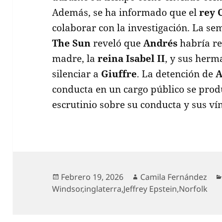
Además, se ha informado que el
rey 
colaborar con la investigación. La se
The Sun
reveló que
Andrés
habría re
madre, la
reina Isabel II
, y sus her
silenciar a
Giuffre
. La detención de
A
conducta en un cargo público se prod
escrutinio sobre su conducta y sus ví
Publicado
Autor
Febrero 19, 2026
Camila Fernández
el
Windsor
,
inglaterra
,
Jeffrey Epstein
,
Norfolk