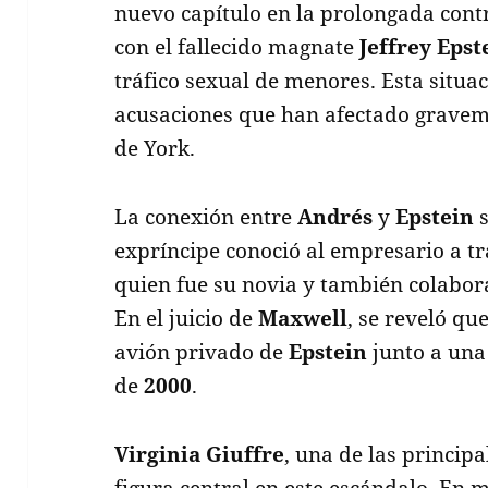
nuevo capítulo en la prolongada cont
con el fallecido magnate
Jeffrey Epst
tráfico sexual de menores. Esta situa
acusaciones que han afectado gravem
de York.
La conexión entre
Andrés
y
Epstein
s
expríncipe conoció al empresario a t
quien fue su novia y también colabora
En el juicio de
Maxwell
, se reveló qu
avión privado de
Epstein
junto a un
de
2000
.
Virginia Giuffre
, una de las princip
figura central en este escándalo. En