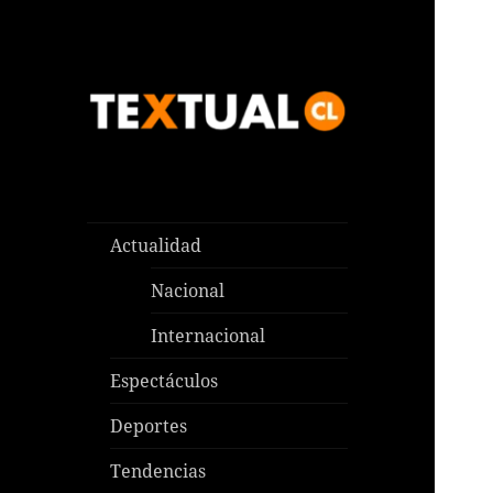
Las noticias que pasan aquí y
TEXTUAL
en todas partes
Actualidad
Nacional
Internacional
Espectáculos
Deportes
Tendencias