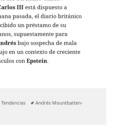
Carlos III
está dispuesto a
mana pasada, el diario británico
cibido un préstamo de su
manos, supuestamente para
ndrés
bajo sospecha de mala
ujo en un contexto de creciente
nculos con
Epstein
.
Categorías
Etiquetas
Tendencias
Andrés Mountbatten-