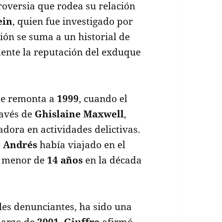
roversia que rodea su relación
ein
, quien fue investigado por
ción se suma a un historial de
ente la reputación del exduque
e remonta a
1999
, cuando el
ravés de
Ghislaine Maxwell
,
dora en actividades delictivas.
e
Andrés
había viajado en el
a menor de
14 años
en la década
ales denunciantes, ha sido una
 marzo de
2001
,
Giuffre
afirmó