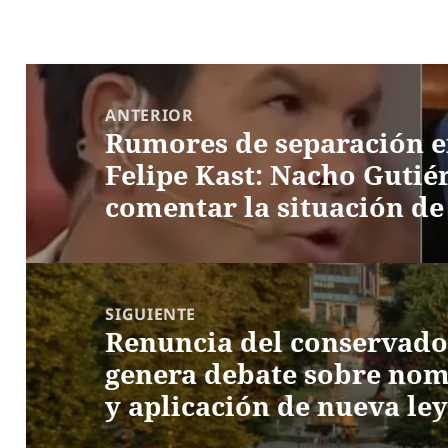
Navegación
de
ANTERIOR
Rumores de separación e
entradas
Entrada
Felipe Kast: Nacho Gutiér
anterior:
comentar la situación de
SIGUIENTE
Renuncia del conservado
Entrada
genera debate sobre nom
siguiente:
y aplicación de nueva ley