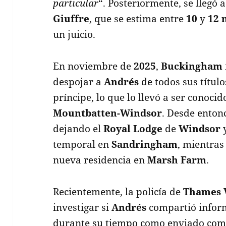
particular
“. Posteriormente, se llegó 
Giuffre
, que se estima entre
10
y
12 
un juicio.
En noviembre de
2025
,
Buckingham
despojar a
Andrés
de todos sus título
príncipe, lo que lo llevó a ser cono
Mountbatten-Windsor
. Desde enton
dejando el
Royal Lodge
de
Windsor
y
temporal en
Sandringham
, mientras
nueva residencia en
Marsh Farm
.
Recientemente, la policía de
Thames 
investigar si
Andrés
compartió inform
durante su tiempo como enviado com