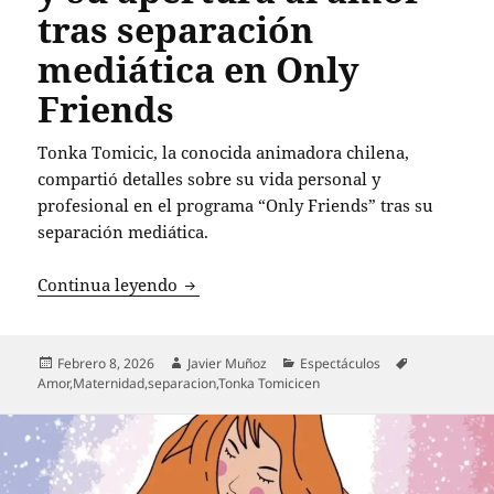
tras separación
mediática en Only
Friends
Tonka Tomicic, la conocida animadora chilena,
compartió detalles sobre su vida personal y
profesional en el programa “Only Friends” tras su
separación mediática.
Tonka Tomicic revela su anhelo de ser 
Continua leyendo
Publicado
Autor
Categorías
Etiquetas
Febrero 8, 2026
Javier Muñoz
Espectáculos
el
Amor
,
Maternidad
,
separacion
,
Tonka Tomicicen