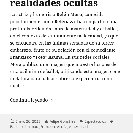
realidades ocultas
La actriz y humorista
Belén Mora
, conocida
popularmente como
Belenaza
, ha compartido una
profunda reflexión sobre la maternidad y el ballet,
en el contexto de su inminente maternidad, ya que
se encuentra en las últimas semanas de su tercer
embarazo, fruto de su relación con el comediante
Francisco “Toto” Acuña
. En sus redes sociales,
Mora publicó una imagen que muestra los pies de
una bailarina de ballet, utilizando esta imagen como
metáfora para hablar sobre su experiencia como
madre.
Belén Mora compara la maternidad con e
Continua leyendo
Publicado
Autor
Categorías
Etiquetas
Enero 26, 2025
Felipe González
Espectáculos
el
Ballet
,
belen mora
,
Francisco Acuña
,
Maternidad