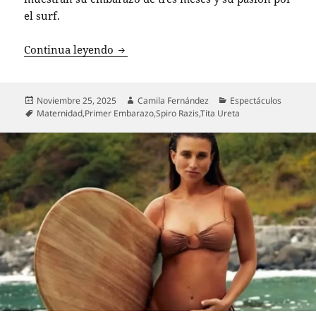
el surf.
Tita Ureta confirma su embarazo y se c
Continua leyendo
Publicado
Autor
Categorías
Noviembre 25, 2025
Camila Fernández
Espectáculos
el
Etiquetas
Maternidad
,
Primer Embarazo
,
Spiro Razis
,
Tita Ureta