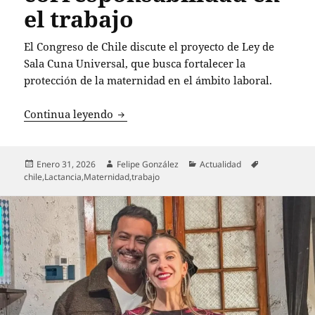
el trabajo
El Congreso de Chile discute el proyecto de Ley de
Sala Cuna Universal, que busca fortalecer la
protección de la maternidad en el ámbito laboral.
Chile avanza hacia la igualdad laboral 
Continua leyendo
Publicado
Autor
Categorías
Etiquetas
Enero 31, 2026
Felipe González
Actualidad
el
chile
,
Lactancia
,
Maternidad
,
trabajo