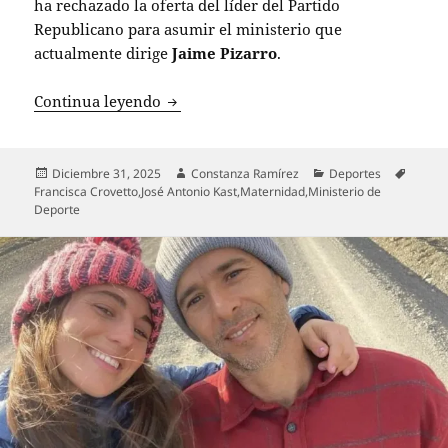
ha rechazado la oferta del líder del Partido
Republicano para asumir el ministerio que
actualmente dirige
Jaime Pizarro
.
Francisca Crovetto rechaza oferta de Ka
Continua leyendo
Publicado
Autor
Categorías
Etique
Diciembre 31, 2025
Constanza Ramírez
Deportes
el
Francisca Crovetto
,
José Antonio Kast
,
Maternidad
,
Ministerio de
Deporte