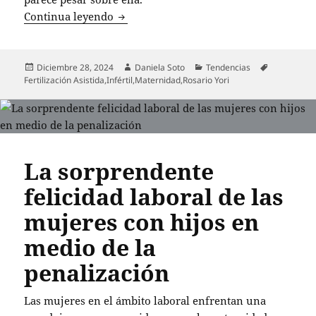
La lucha de Rosario Yori por la materni
Continua leyendo
Publicado
Autor
Categorías
Etiquetas
Diciembre 28, 2024
Daniela Soto
Tendencias
el
Fertilización Asistida
,
Infértil
,
Maternidad
,
Rosario Yori
La sorprendente
felicidad laboral de las
mujeres con hijos en
medio de la
penalización
Las mujeres en el ámbito laboral enfrentan una