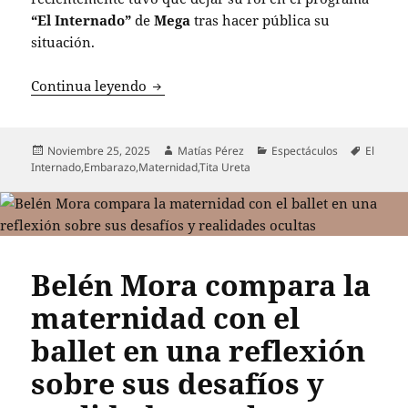
“El Internado”
de
Mega
tras hacer pública su
situación.
Tita Ureta confirma su embarazo y enfre
Continua leyendo
Publicado
Autor
Categorías
Etiqueta
Noviembre 25, 2025
Matías Pérez
Espectáculos
El
el
Internado
,
Embarazo
,
Maternidad
,
Tita Ureta
Belén Mora compara la
maternidad con el
ballet en una reflexión
sobre sus desafíos y