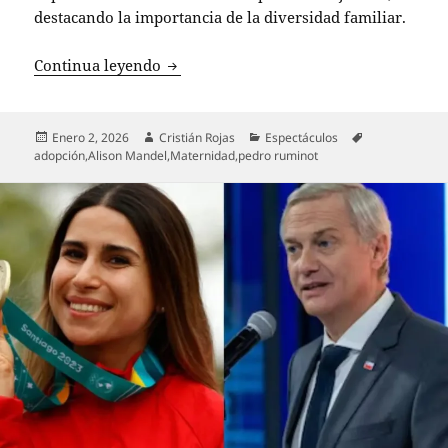
destacando la importancia de la diversidad familiar.
Alison Mandel comparte emotivo video d
Continua leyendo
Publicado
Autor
Categorías
Etiquetas
Enero 2, 2026
Cristián Rojas
Espectáculos
el
adopción
,
Alison Mandel
,
Maternidad
,
pedro ruminot