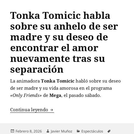
Tonka Tomicic habla
sobre su anhelo de ser
madre y su deseo de
encontrar el amor
nuevamente tras su
separación
La animadora
Tonka Tomicic
habló sobre su deseo
de ser madre y su vida amorosa en el programa
«Only Friends»
de
Mega
, el pasado sábado.
Tonka Tomicic habla sobre su anhelo d
Continua leyendo
Publicado
Autor
Categorías
Etiquetas
Febrero 8, 2026
Javier Muñoz
Espectáculos