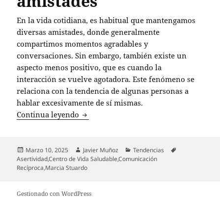
amistades
En la vida cotidiana, es habitual que mantengamos
diversas amistades, donde generalmente
compartimos momentos agradables y
conversaciones. Sin embargo, también existe un
aspecto menos positivo, que es cuando la
interacción se vuelve agotadora. Este fenómeno se
relaciona con la tendencia de algunas personas a
hablar excesivamente de sí mismas.
La psicóloga Marcia Stuardo advierte s
Continua leyendo
Publicado
Autor
Categorías
Etiquetas
Marzo 10, 2025
Javier Muñoz
Tendencias
el
Asertividad
,
Centro de Vida Saludable
,
Comunicación
Recíproca
,
Marcia Stuardo
Gestionado con WordPress