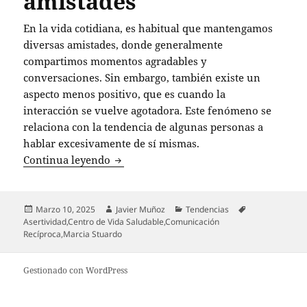
amistades
En la vida cotidiana, es habitual que mantengamos
diversas amistades, donde generalmente
compartimos momentos agradables y
conversaciones. Sin embargo, también existe un
aspecto menos positivo, que es cuando la
interacción se vuelve agotadora. Este fenómeno se
relaciona con la tendencia de algunas personas a
hablar excesivamente de sí mismas.
La psicóloga Marcia Stuardo advierte s
Continua leyendo
Publicado
Autor
Categorías
Etiquetas
Marzo 10, 2025
Javier Muñoz
Tendencias
el
Asertividad
,
Centro de Vida Saludable
,
Comunicación
Recíproca
,
Marcia Stuardo
Gestionado con WordPress