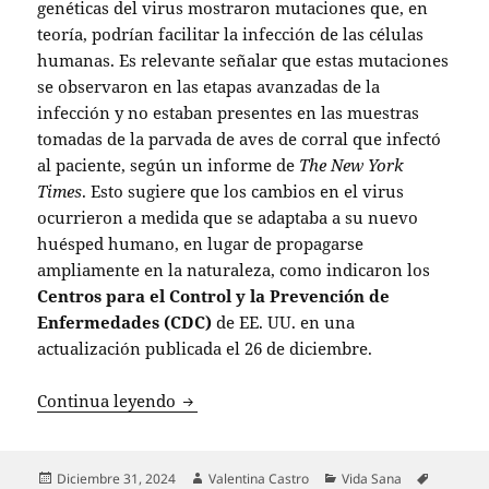
genéticas del virus mostraron mutaciones que, en
teoría, podrían facilitar la infección de las células
humanas. Es relevante señalar que estas mutaciones
se observaron en las etapas avanzadas de la
infección y no estaban presentes en las muestras
tomadas de la parvada de aves de corral que infectó
al paciente, según un informe de
The New York
Times
. Esto sugiere que los cambios en el virus
ocurrieron a medida que se adaptaba a su nuevo
huésped humano, en lugar de propagarse
ampliamente en la naturaleza, como indicaron los
Centros para el Control y la Prevención de
Enfermedades (CDC)
de EE. UU. en una
actualización publicada el 26 de diciembre.
Nuevos hallazgos sobre el primer caso 
Continua leyendo
Publicado
Autor
Categorías
Etiqueta
Diciembre 31, 2024
Valentina Castro
Vida Sana