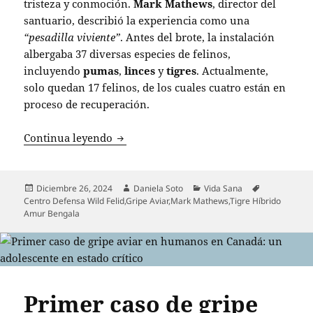
tristeza y conmoción.
Mark Mathews
, director del
santuario, describió la experiencia como una
“pesadilla viviente”
. Antes del brote, la instalación
albergaba 37 diversas especies de felinos,
incluyendo
pumas
,
linces
y
tigres
. Actualmente,
solo quedan 17 felinos, de los cuales cuatro están en
proceso de recuperación.
Brote de gripe aviar causa devastación
Continua leyendo
Publicado
Autor
Categorías
Etiquetas
Diciembre 26, 2024
Daniela Soto
Vida Sana
el
Centro Defensa Wild Felid
,
Gripe Aviar
,
Mark Mathews
,
Tigre Híbrido
Amur Bengala
Primer caso de gripe