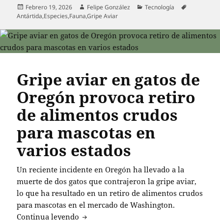
Publicado
Autor
Categorías
Etiquetas
Febrero 19, 2026
Felipe González
Tecnología
el
Antártida
,
Especies
,
Fauna
,
Gripe Aviar
Gripe aviar en gatos de
Oregón provoca retiro
de alimentos crudos
para mascotas en
varios estados
Un reciente incidente en Oregón ha llevado a la
muerte de dos gatos que contrajeron la gripe aviar,
lo que ha resultado en un retiro de alimentos crudos
para mascotas en el mercado de Washington.
Gripe aviar en gatos de Oregón provoca
Continua leyendo