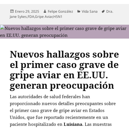
Publicado
Autor
Categorías
Etiquetas
Enero 29, 2025
Felipe González
Vida Sana
Dra.
el
Jane Sykes
,
FDA
,
Gripe Aviar
,
H5N1
Nuevos hallazgos sobre
el primer caso grave de
gripe aviar en EE.UU.
generan preocupación
Las autoridades de salud federales han
proporcionado nuevos detalles preocupantes sobre
el primer caso grave de gripe aviar en Estados
Unidos, que fue reportado recientemente en un
paciente hospitalizado en
Luisiana
. Las muestras