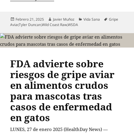
Publicado
Autor
Categorías
Etiquetas
Febrero 21, 2025
Javier Muñoz
Vida Sana
Gripe
el
Aviar
,
Tyler Duncan
,
Wild Coast Raw
,
WSDA
FDA advierte sobre
riesgos de gripe aviar
en alimentos crudos
para mascotas tras
casos de enfermedad
en gatos
LUNES, 27 de enero 2025 (HealthDay News) —