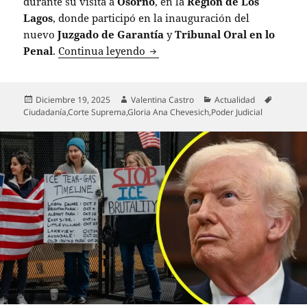
durante su visita a
Osorno
, en la
Región de Los
Lagos
, donde participó en la inauguración del
nuevo
Juzgado de Garantía
y
Tribunal Oral en lo
Gloria Ana Chevesich asume la C
Penal
.
Continua leyendo
Publicado
Autor
Categorías
Etiqueta
Diciembre 19, 2025
Valentina Castro
Actualidad
el
Ciudadanía
,
Corte Suprema
,
Gloria Ana Chevesich
,
Poder Judicial