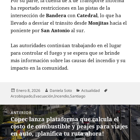
Por su parte, la cuenta de X de Transporte Informa
ha reportado restricciones en las pistas de la
intersección de
Bandera
con
Catedral
, lo que ha
llevado a desviar el tránsito desde
Monjitas
hacia el
poniente por
San Antonio
al sur.
Las autoridades continúan trabajando en el lugar
para controlar el fuego y se espera que se brinde
más información sobre las causas del incendio y su
impacto en la comunidad.
Publicado
Autor
Categorías
Etiquetas
Enero 8, 2026
Daniela Soto
Actualidad
el
Arzobispado
,
Evacuación
,
Incendio
,
Santiago
Navegación
ANTERIOR
de
Copec lanza plataforma que calcula el
Entrada
entradas
costo de combustible y peajes para viajes
anterior:
en auto, ¡planifica tu ruta ahora!