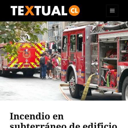
MENÚ
TEXTUAL
Y
WIDGETS
Incendio en
subterráneo de edificio