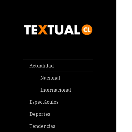
Las noticias que pasan aquí y
TEXTUAL
en todas partes
Actualidad
Nacional
Internacional
Espectáculos
Deportes
Tendencias