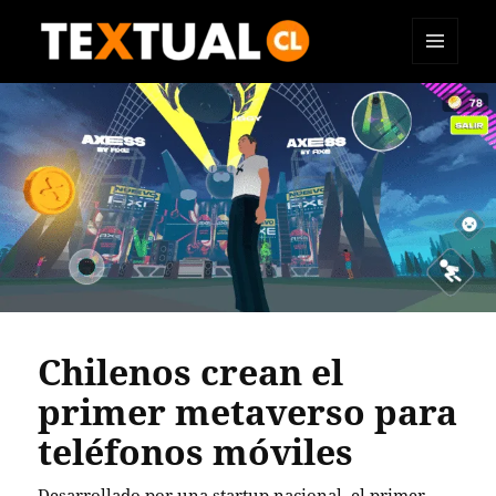
MENÚ
TEXTUAL
Y
WIDGETS
Chilenos crean el
primer metaverso para
teléfonos móviles
Desarrollado por una startup nacional, el primer