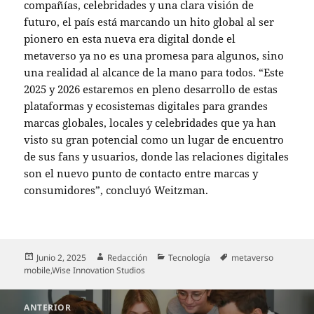
compañías, celebridades y una clara visión de
futuro, el país está marcando un hito global al ser
pionero en esta nueva era digital donde el
metaverso ya no es una promesa para algunos, sino
una realidad al alcance de la mano para todos. “Este
2025 y 2026 estaremos en pleno desarrollo de estas
plataformas y ecosistemas digitales para grandes
marcas globales, locales y celebridades que ya han
visto su gran potencial como un lugar de encuentro
de sus fans y usuarios, donde las relaciones digitales
son el nuevo punto de contacto entre marcas y
consumidores”, concluyó Weitzman.
Publicado
Autor
Categorías
Etiquetas
Junio 2, 2025
Redacción
Tecnología
metaverso
el
mobile
,
Wise Innovation Studios
Navegación
ANTERIOR
de