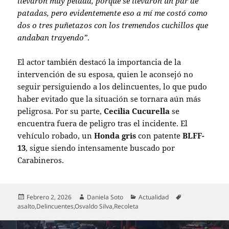
llevaron muy pelada, porque se llevaron un par de
patadas, pero evidentemente eso a mí me costó como
dos o tres puñetazos con los tremendos cuchillos que
andaban trayendo”
.
El actor también destacó la importancia de la
intervención de su esposa, quien le aconsejó no
seguir persiguiendo a los delincuentes, lo que pudo
haber evitado que la situación se tornara aún más
peligrosa. Por su parte,
Cecilia Cucurella
se
encuentra fuera de peligro tras el incidente. El
vehículo robado, un
Honda gris
con patente
BLFF-
13
, sigue siendo intensamente buscado por
Carabineros.
Publicado
Autor
Categorías
Etiquetas
Febrero 2, 2026
Daniela Soto
Actualidad
el
asalto
,
Delincuentes
,
Osvaldo Silva
,
Recoleta
Navegación