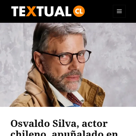
MENÚ
TEXTUAL
Y
WIDGETS
Osvaldo Silva, actor
chileno, apuñalado en