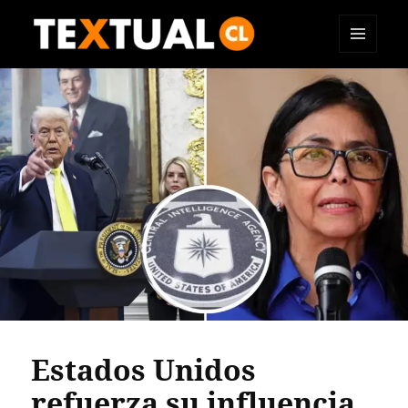
MENÚ
TEXTUAL
Y
WIDGETS
Estados Unidos
refuerza su influencia