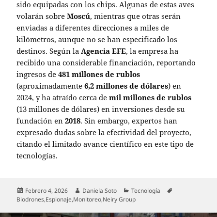
sido equipadas con los chips. Algunas de estas aves
volarán sobre
Moscú
, mientras que otras serán
enviadas a diferentes direcciones a miles de
kilómetros, aunque no se han especificado los
destinos. Según la
Agencia EFE
, la empresa ha
recibido una considerable financiación, reportando
ingresos de
481 millones de rublos
(aproximadamente
6,2 millones de dólares
) en
2024, y ha atraído cerca de
mil millones de rublos
(13 millones de dólares) en inversiones desde su
fundación en
2018
. Sin embargo, expertos han
expresado dudas sobre la efectividad del proyecto,
citando el limitado avance científico en este tipo de
tecnologías.
Publicado
Autor
Categorías
Etiquetas
Febrero 4, 2026
Daniela Soto
Tecnología
el
Biodrones
,
Espionaje
,
Monitoreo
,
Neiry Group