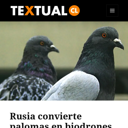
MENÚ
TEXTUAL
Y
WIDGETS
Rusia convierte
palomas en biodrones