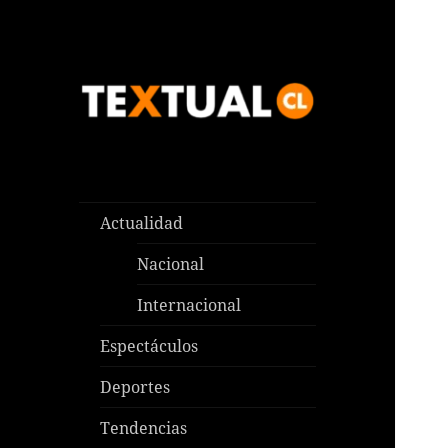
Las noticias que pasan aquí y
TEXTUAL
en todas partes
Actualidad
Nacional
Internacional
Espectáculos
Deportes
Tendencias