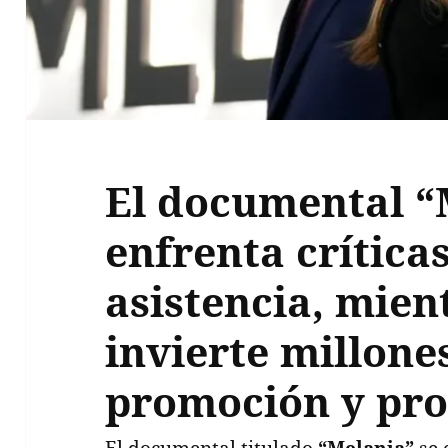
El documental “
enfrenta crítica
asistencia, mie
invierte millone
promoción y pr
El documental titulado
“Melania”
se 