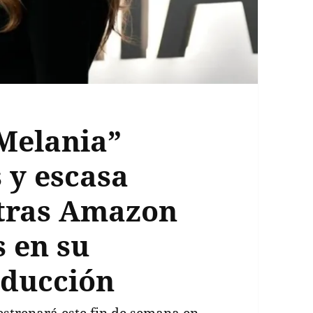
Melania”
s y escasa
ntras Amazon
s en su
oducción
estrenará este fin de semana en