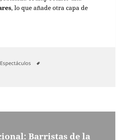
ares
, lo que añade otra capa de
Categorías
Etiquetas
Espectáculos
ional: Barristas de la