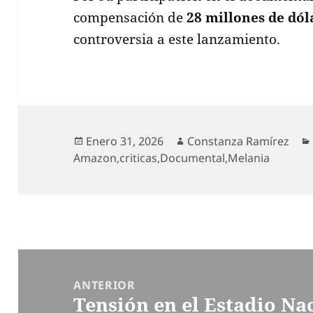
compensación de
28 millones de dól
controversia a este lanzamiento.
Publicado
Autor
Enero 31, 2026
Constanza Ramírez
el
Amazon
,
criticas
,
Documental
,
Melania
Navegación
de
ANTERIOR
Tensión en el Estadio Nac
entradas
Entrada