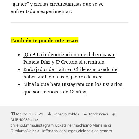
“gamer” y ciertas circunstancias que se ve
enfrentado a experimentar.
También te puede interesar:
¡Qué! La indemnización que deben pagar
Pamela Díaz y JP Cretton si terminan
Embajador de Haití en Chile es acusado de
haber violado a trabajadora de aseo
Mira lo que hará Instagram con los usuarios
que son menores de 13 años
Publicado
Autor
Categorías
Etiquetas
Marzo 20, 2021
Gonzalo Robles
Tendencias
el
ALIEN0089
,
cine
chileno
,
Emma
,
instagram
,
Kickstarter
,
machismo
,
Mariana di
Girólamo
,
Valeria Hoffman
,
videojuegos
,
Violencia de género