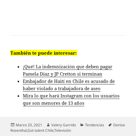
También te puede interesar:
¡Qué! La indemnización que deben pagar
Pamela Díaz y JP Cretton si terminan
Embajador de Haití en Chile es acusado de
haber violado a trabajadora de aseo
Mira lo que hará Instagram con los usuarios
que son menores de 13 años
Publicado
Autor
Categorías
Etiquetas
Marzo 20, 2021
Valery Garrido
Tendencias
Denise
el
Rosenthal
,
Got talent Chile
,
Televisión