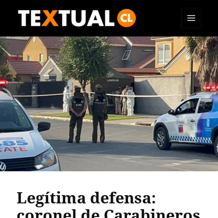
MENÚ
TEXTUAL
Y
WIDGETS
Legítima defensa:
coronel de Carabineros