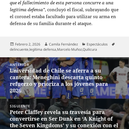
que el fallecimiento de esta persona concurre a una
legítima defensa”
, concluyó el fiscal, subrayando que
el coronel estaba facultado para utilizar su arma en
defensa de su familia durante el ataque.
Publicado
Autor
Categorías
Etiquet
Febrero 2, 2026
Camila Fernández
Espectáculos
el
delincuente
,
legítima defensa
,
Marcelo Muñoz
,
Quilicura
Navegación
ANTERIOR
de
Universidad de Chile se aferra a su
Entrada
entradas
cantera: Meneghini descarta quinto
anterior:
refuerzo y prioriza a los jóvenes para
2026
SIGUIENTE
Peter Claffey revela su travesía para
Entrada
convertirse en Ser Dunk en ‘A Knight of
siguiente:
the Seven Kingdoms’ y su conexión con el