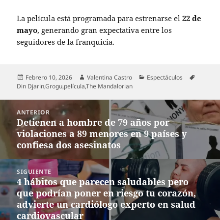
La película está programada para estrenarse el
22 de
mayo
, generando gran expectativa entre los
seguidores de la franquicia.
Publicado
Autor
Categorías
Etiqueta
Febrero 10, 2026
Valentina Castro
Espectáculos
el
Din Djarin
,
Grogu
,
película
,
The Mandalorian
Navegación
ANTERIOR
de
Detienen a hombre de 79 años por
Entrada
entradas
violaciones a 89 menores en 9 países y
anterior:
confiesa dos asesinatos
SIGUIENTE
4 hábitos que parecen saludables pero
Entrada
que podrían poner en riesgo tu corazón,
siguiente:
advierte un cardiólogo experto en salud
cardiovascular