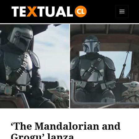
MENÚ
TEXTUAL
Y
WIDGETS
‘The Mandalorian and
Grogu’ lanza