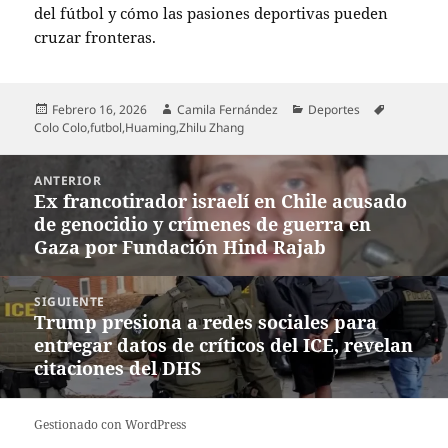
del fútbol y cómo las pasiones deportivas pueden
cruzar fronteras.
Publicado
Autor
Categorías
Etiquetas
Febrero 16, 2026
Camila Fernández
Deportes
el
Colo Colo
,
futbol
,
Huaming
,
Zhilu Zhang
Navegación
ANTERIOR
de
Ex francotirador israelí en Chile acusado
Entrada
entradas
de genocidio y crímenes de guerra en
anterior:
Gaza por Fundación Hind Rajab
SIGUIENTE
Trump presiona a redes sociales para
Entrada
entregar datos de críticos del ICE, revelan
siguiente:
citaciones del DHS
Gestionado con WordPress