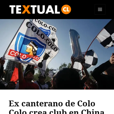
MENÚ
TEXTUAL
Y
WIDGETS
Ex canterano de Colo
Colo crea club en China