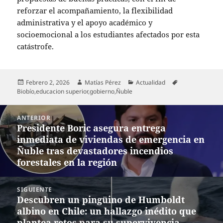
reforzar el acompañamiento, la flexibilidad
administrativa y el apoyo académico y
socioemocional a los estudiantes afectados por esta
catástrofe.
Publicado
Autor
Categorías
Etiquetas
Febrero 2, 2026
Matías Pérez
Actualidad
el
Biobío
,
educacion superior
,
gobierno
,
Ñuble
Navegación
ANTERIOR
de
Presidente Boric asegura entrega
Entrada
entradas
inmediata de viviendas de emergencia en
anterior:
Ñuble tras devastadores incendios
forestales en la región
SIGUIENTE
Descubren un pingüino de Humboldt
Entrada
albino en Chile: un hallazgo inédito que
siguiente:
plantea retos para su supervivencia