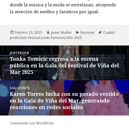
donde la música y la moda se entrelazan, atrayendo
la atención de medios y fanáticos por igual.
Publicado
Autor
Categorías
Etiquetas
Febrero 23, 2025
Javier Muñoz
Nacional
Ciudad
el
Jardín
,
Gala Festival
,
Looks Famosos
,
Viña 2025
Navegación
ANTERIOR
de
Tonka Tomicic regresa a la escena
Entrada
entradas
pública en la Gala del Festival de Viña del
anterior:
Mar 2025
SIGUIENTE
Karen Torres lucha con su pesado vestido
Entrada
en la Gala de Viña del Mar, generando
siguiente:
reacciones en redes sociales
Gestionado con WordPress