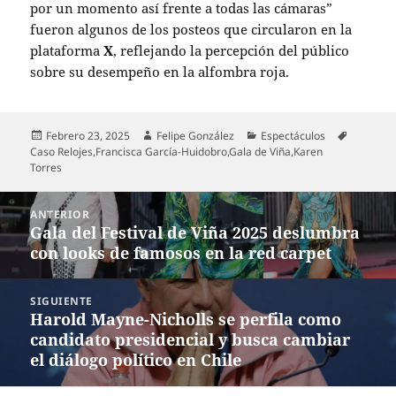
por un momento así frente a todas las cámaras”
fueron algunos de los posteos que circularon en la
plataforma
X
, reflejando la percepción del público
sobre su desempeño en la alfombra roja.
Publicado
Autor
Categorías
Etiqueta
Febrero 23, 2025
Felipe González
Espectáculos
el
Caso Relojes
,
Francisca García-Huidobro
,
Gala de Viña
,
Karen
Torres
Navegación
ANTERIOR
de
Gala del Festival de Viña 2025 deslumbra
Entrada
entradas
con looks de famosos en la red carpet
anterior:
SIGUIENTE
Harold Mayne-Nicholls se perfila como
Entrada
candidato presidencial y busca cambiar
siguiente:
el diálogo político en Chile