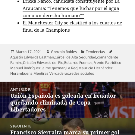
Ericka Ñanco, candidata constituyente por La
Araucanía: “Tenemos que luchar por el agua
como un derecho humano””
El Manchester City se clasificó a los cuartos de
final de la Champions
Publicado
Autor
Categorías
Etiquetas
Marzo 17, 2021
Gonzalo Robles
Tendencias
el
Agustín Edwards Eastman
,
Cárcel de Alta Seguridad
,
comandante
Ramiro
,
Cristián Edwards del Río
,
Eduardo Fuentes
,
Frente Patriótico
Manuel Rodríguez
,
jaime guzman
,
La Red
,
Mauricio Hernández
Norambuena
,
Mentiras Verdaderas
,
redes sociales
Navegación
ANTERIOR
de
Unión Española es goleada en Ecuador
Entrada
entradas
quedando eliminada de Copa
anterior:
Libertadores
SIGUIENTE
Francisco Sierralta marca su primer gol
Entrada