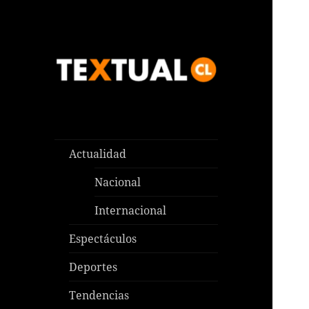
Las noticias que pasan aquí y
TEXTUAL
en todas partes
Actualidad
Nacional
Internacional
Espectáculos
Deportes
Tendencias