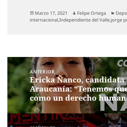
Publicado
Autor
Cate
Marzo 17, 2021
Felipe Ortega
Depo
el
internacional
,
Independiente del Valle
,
jorge pe
Navegación
de
ANTERIOR
Ericka Ñanco, candidata 
entradas
Entrada
Araucanía: “Tenemos que
anterior:
como un derecho human