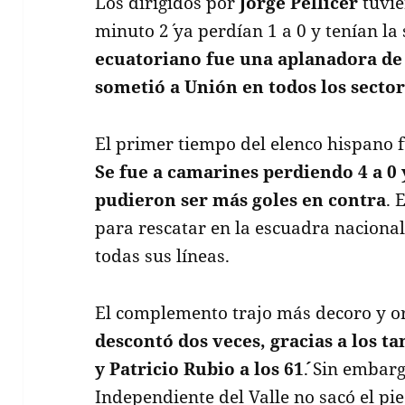
Los dirigidos por
Jorge Pellicer
tuvie
minuto 2´ ya perdían 1 a 0 y tenían l
ecuatoriano fue una aplanadora de 
sometió a Unión en todos los sector
El primer tiempo del elenco hispano 
Se fue a camarines perdiendo 4 a 0 
pudieron ser más goles en contra
. 
para rescatar en la escuadra nacional
todas sus líneas.
El complemento trajo más decoro y o
descontó dos veces, gracias a los ta
y Patricio Rubio a los 61´
. Sin embarg
Independiente del Valle no sacó el pie