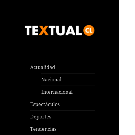
Las noticias que pasan aquí y
TEXTUAL
en todas partes
Actualidad
Nacional
Internacional
Espectáculos
Deportes
Tendencias