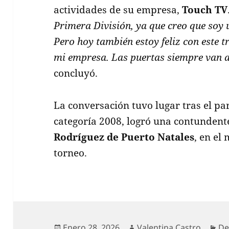
actividades de su empresa,
Touch TV
Primera División, ya que creo que soy
Pero hoy también estoy feliz con este t
mi empresa. Las puertas siempre van a
concluyó.
La conversación tuvo lugar tras el pa
categoría 2008, logró una contundent
Rodríguez de Puerto Natales
, en el
torneo.
Publicado
Autor
Ca
Enero 28, 2026
Valentina Castro
De