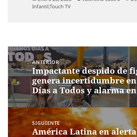
el
Infantil
,
Touch TV
Navegación
de
ANTERIOR
Impactante despido de fi
entradas
Entrada
genera incertidumbre en
anterior:
Días a Todos y alarma en
SIGUIENTE
América Latina en alerta
Entrada