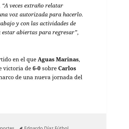
.
“A veces extraño relatar
 una voz autorizada para hacerlo.
rabajo y con las actividades de
 estar abiertas para regresar”
,
rtido en el que
Aguas Marinas
,
e victoria de
6-0
sobre
Carlos
 marco de una nueva jornada del
tegorías
Etiquetas
portes
Edgardo Díaz
,
Fútbol