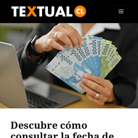
MENÚ
TEXTUAL
Y
WIDGETS
Descubre cómo
consultar la fecha de