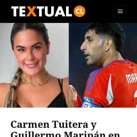
MENÚ
TEXTUAL
Y
WIDGETS
Carmen Tuitera y
Guillermo Maripán en