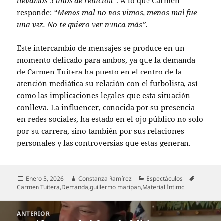
llevamos 5 años de relación”
. A lo que Carmen
responde:
“Menos mal no nos vimos, menos mal fue
una vez. No te quiero ver nunca más”
.
Este intercambio de mensajes se produce en un
momento delicado para ambos, ya que la demanda
de Carmen Tuitera ha puesto en el centro de la
atención mediática su relación con el futbolista, así
como las implicaciones legales que esta situación
conlleva. La influencer, conocida por su presencia
en redes sociales, ha estado en el ojo público no solo
por su carrera, sino también por sus relaciones
personales y las controversias que estas generan.
Publicado
Autor
Categorías
Etiqueta
Enero 5, 2026
Constanza Ramírez
Espectáculos
el
Carmen Tuitera
,
Demanda
,
guillermo maripan
,
Material Íntimo
Navegación
ANTERIOR
de