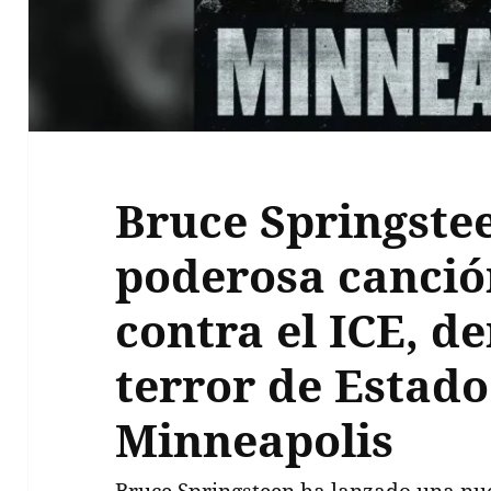
Bruce Springste
poderosa canció
contra el ICE, d
terror de Estado
Minneapolis
Bruce Springsteen ha lanzado una nu