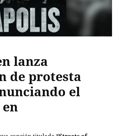
en lanza
n de protesta
enunciando el
 en
eva canción titulada
“Streets of