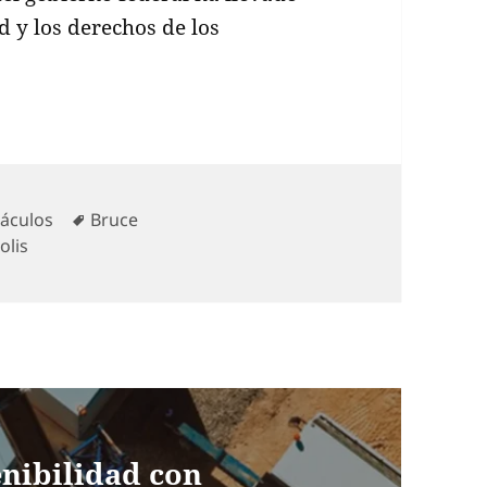
d y los derechos de los
rías
Etiquetas
áculos
Bruce
olis
enibilidad con