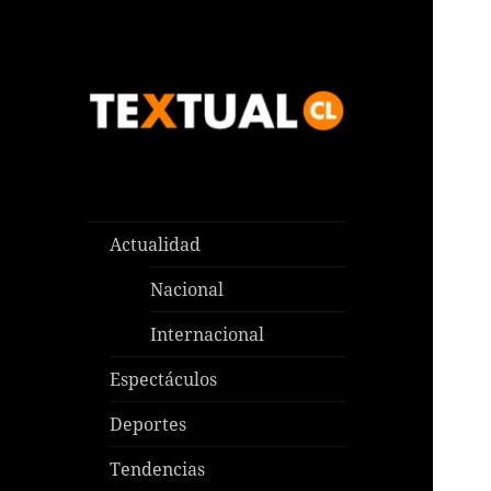
Las noticias que pasan aquí y
TEXTUAL
en todas partes
Actualidad
Nacional
Internacional
Espectáculos
Deportes
Tendencias