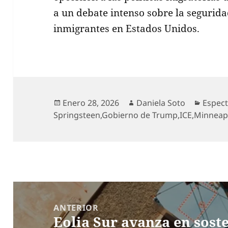
a un debate intenso sobre la segurida
inmigrantes en Estados Unidos.
Publicado
Autor
Catego
Enero 28, 2026
Daniela Soto
Espect
el
Springsteen
,
Gobierno de Trump
,
ICE
,
Minneap
Navegación
de
ANTERIOR
Eolia Sur avanza en sost
entradas
Entrada