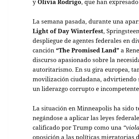
y
Olivia Rodrigo
, que han expresado 
La semana pasada, durante una aparic
Light of Day Winterfest
, Springsteen
despliegue de agentes federales en di
canción
“The Promised Land”
a Rene
discurso apasionado sobre la necesida
autoritarismo. En su gira europea, ta
movilización ciudadana, advirtiendo 
un liderazgo corrupto e incompetente
La situación en Minneapolis ha sido t
negándose a aplicar las leyes federal
calificado por Trump como una
“viol
oposición a las políticas migratorias 